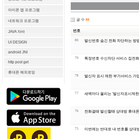
아이폰 앱 프로그램
글 수
80
네트워크 프로그램
번호
JAVA 자바
80
발신번호 숨긴 전화 차단하는 방법
UI DESIGN
android JNI
79
특정번호 수신차
http post get
휴대폰 해외로밍
78
발신자 표시 제한 부가서비스 가입 
77
새벽마다 울리는 '발신자표시제한'
76
전화걸때 발신할때 상대방 휴대폰 
75
이번에는 반대로 내 번호를 상대방