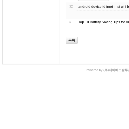
52
android device id imei imsi wifi 
51
Top 10 Battery Saving Tips for A
목록
Powered by
(주)제이에스솔루션