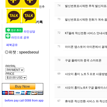
74
발신번호표시제한 추적 발신자표시제
친추
73
발신번호표시제한 전화가 계속 옵
카톡
라인상담
72
라인으로 공유
페북공유
71
아이폰 앱스토어 아이폰에서 결재
◎위챗 : speedseoul
70
구글 플레이와 중국 스마트폰
PAYPAL
PRICE
69
샤오미 홍미 노트 5 프로 사용방
68
샤오미 홍미노트4 구글 플레이스
before pay call 0088 from app
67
휴대폰 착