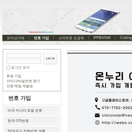
IPPBX/GW
Coding
전자상거래
번호 가입
스마트폰 요금제
로그인 유지
회원 가입
아이디/비밀번호 찾기
인증 메일 재발송
번호 가입
미국 카나다 로컬 번호
한국 070번호
50개국가 전화번호 개통