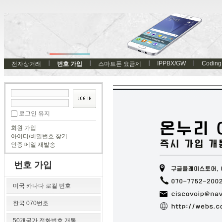
IPPBX/GW
Coding
전자상거래
번호 가입
스마트폰 요금제
로그인 유지
회원 가입
아이디/비밀번호 찾기
인증 메일 재발송
번호 가입
미국 카나다 로컬 번호
한국 070번호
50개국가 전화번호 개통