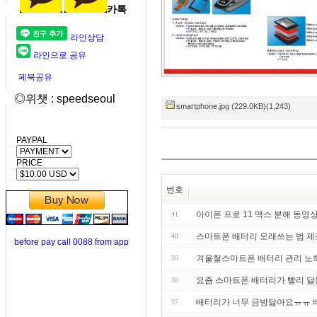
카톡
라인상담
라인으로 공유
페북공유
◎위챗 : speedseoul
smartphone.jpg (229.0KB)(1,243)
PAYPAL
PRICE
번호
아이폰 프로 11 맥스 분해 동영
41
스마트폰 배터리 오래쓰는 법 제
40
before pay call 0088 from app
겨울철스마트폰 배터리 관리 노
39
요즘 스마트폰 배터리가 빨리 닳
38
배터리가 너무 금방닳아요ㅠㅠ 
37