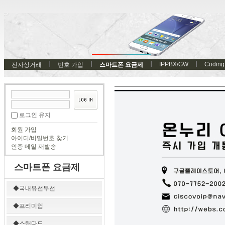
IPPBX/GW
Coding
전자상거래
번호 가입
스마트폰 요금제
로그인 유지
회원 가입
아이디/비밀번호 찾기
인증 메일 재발송
스마트폰 요금제
◆국내유선무선
◆프리미엄
◆스탠다드