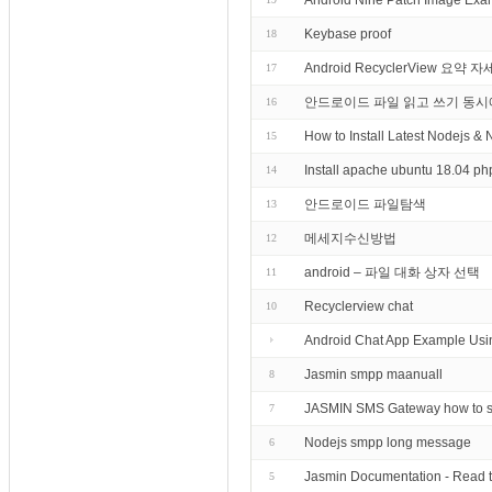
Android Nine Patch Image Exa
Keybase proof
18
Android RecyclerView 요약
17
안드로이드 파일 읽고 쓰기 동시
16
How to Install Latest Nodejs &
15
Install apache ubuntu 18.04
14
안드로이드 파일탐색
13
메세지수신방법
12
android – 파일 대화 상자 선택
11
Recyclerview chat
10
Android Chat App Example Usi
Jasmin smpp maanuall
8
JASMIN SMS Gateway how to 
7
Nodejs smpp long message
6
Jasmin Documentation - Read 
5