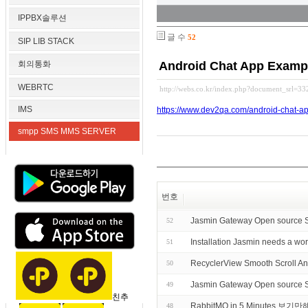
IPPBX솔루션
글 수
52
SIP LIB STACK
회의통화
Android Chat App Examp
WEBRTC
http://webs.co.kr/index.php?document_srl=3
IMS
https://www.dev2qa.com/android-chat-a
smpp SMS MMS SERVER
번호
Jasmin Gateway Open source 
52
Installation Jasmin needs a w
51
RecyclerView Smooth Scroll An
50
Jasmin Gateway Open source
49
친추
RabbitMQ in 5 Minutes
48