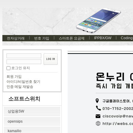
IPPBX/GW
Coding
전자상거래
번호 가입
스마트폰 요금제
로그인 유지
회원 가입
아이디/비밀번호 찾기
인증 메일 재발송
소프트스위치
상업용SW
opensips
kamailio