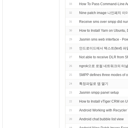
How To Pass Command-Line Ar
33
Nine patch image 나인페치 
32
Receive sms over smpp did nu
31
How to Install Yarn on Ubuntu,
30
Jasmin sms web interface - P
29
안드로이드에서 텍스트(text) 파
28
Not able to receive DLR from 
27
ngrok으로 로컬 네트워크의 터
26
SMPP defines three modes of ope
25
특정파일로 앱 열기
24
Jasmin smpp panel setup
23
How to Install vTiger CRM on 
22
Android Working with Re
21
Android chat bubble list view
20
19