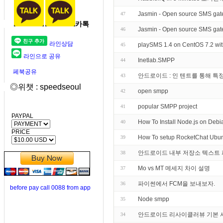
Jasmin - Open source SMS gate
47
카톡
Jasmin - Open source SMS gat
46
라인상담
playSMS 1.4 on CentOS 7.2 wit
45
라인으로 공유
Inetlab.SMPP
44
페북공유
안드로이드 : 인 텐트를 통해 특
43
◎위챗 : speedseoul
open smpp
42
popular SMPP project
41
PAYPAL
How To Install Node.js on Debi
40
PRICE
How To setup RocketChat Ubun
39
안드로이드 내부 저장소 텍스트 파일
38
Mo vs MT 메세지 차이 설명
37
파이썬에서 FCM을 보내보자.
36
before pay call 0088 from app
Node smpp
35
안드로이드 리사이클러뷰 기본 사용법. 
34