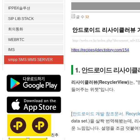
IPPBX솔루션
글 수
52
SIP LIB STACK
회의통화
안드로이드 리사이클러뷰 기본 사용
WEBRTC
http://webs.co.kr/index.php?document_srl=3
IMS
https://recipes4dev.tistory.com/154
smpp SMS MMS SERVER
1. 안드로이드 리사이클러뷰(
리사이클러뷰(RecyclerView)
는, 
들어주는 위젯"입니다.
[
안드로이드 개발 참조문서. Recycle
data set.)을 살짝 번역해봤는데
운 느낌입니다. 설명을 조금 덧붙
친추