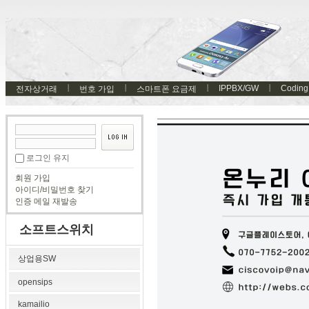
IPPBX/GW
Coding
전자상거래
번호 가입
스마트폰 요금제
로그인 유지
회원 가입
아이디/비밀번호 찾기
인증 메일 재발송
소프트스위치
상업용SW
opensips
kamailio