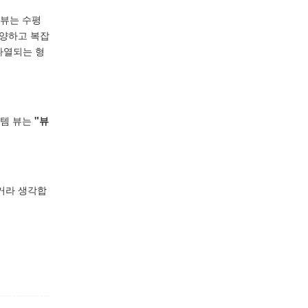
러뷰는 수평
 다양하고 복잡
나열되는 형
이템 뷰는
"뷰
거라 생각합