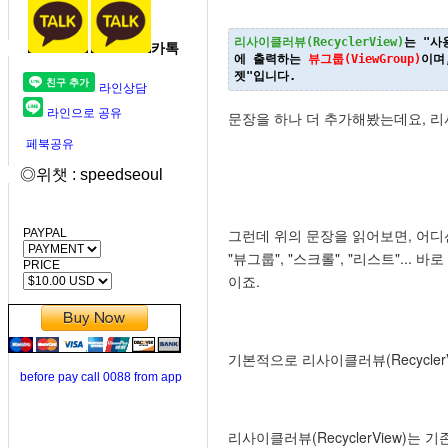
리사이클러뷰(RecyclerView)
는 "사
카톡
에 출력하는 
뷰그룹(ViewGroup)
이며
라인상담
라인으로 공유
문장을 하나 더 추가해봤는데요, 
페북공유
◎위챗 : speedseoul
그런데 위의 문장을 읽어보면, 어디선
PAYPAL
"뷰그룹", "스크롤", "리스트"... 바로 
PRICE
이죠.
기본적으로 리사이클러뷰(RecyclerV
before pay call 0088 from app
리사이클러뷰(RecyclerView)는 