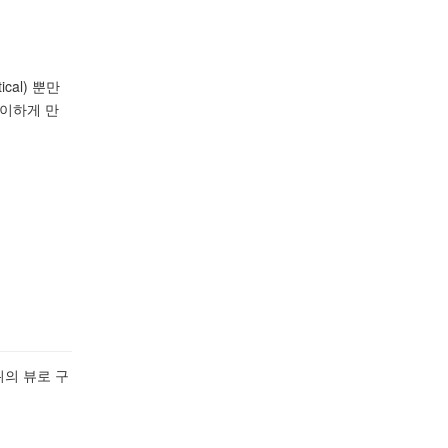
al) 뿐만
용이하게 만
위의 뷰로 구