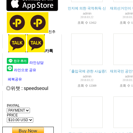
인지에 의한 국적취득 신고 절차 및 구비
재외선거인이 
admin
admi
2018.03.22
2018.03
조회 수
조회 수
12452
1
친추
카톡
라인상담
라인으로 공유
「출입국에 관한 사실증명」발급 서비스 
재외국민 공인
admin
admi
페북공유
2018.03.22
2018.03
조회 수
조회 수
12309
1
◎위챗 : speedseoul
PAYPAL
PRICE