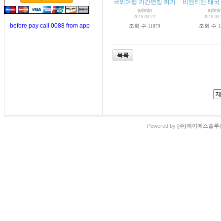
국외여행 기간연장 허가
비엔티엔 태국
admin
admi
2018.03.22
2018.03
before pay call 0088 from app
조회 수
조회 수
11879
1
목록
Powered by
(주)제이에스솔루션