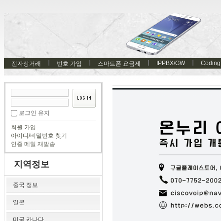
IPPBX/GW
Coding
전자상거래
번호 가입
스마트폰 요금제
로그인 유지
회원 가입
아이디/비밀번호 찾기
인증 메일 재발송
지역정보
중국 정보
일본
미국 카나다