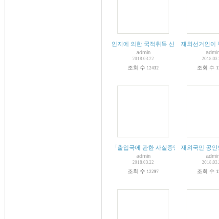
인지에 의한 국적취득 신고 절차 및 구비
재외선거인이 
admin
admi
2018.03.22
2018.03
조회 수
조회 수
12432
1
「출입국에 관한 사실증명」발급 서비스 
재외국민 공인
admin
admi
2018.03.22
2018.03
조회 수
조회 수
12297
1