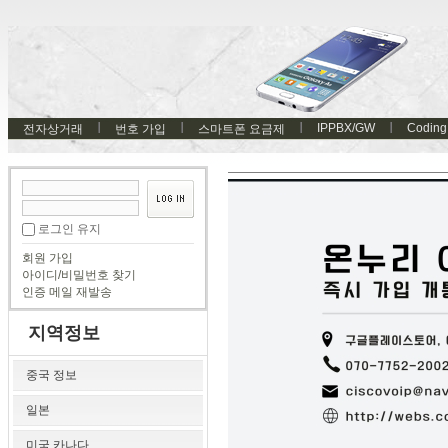
IPPBX/GW
Coding
전자상거래
번호 가입
스마트폰 요금제
로그인 유지
회원 가입
아이디/비밀번호 찾기
인증 메일 재발송
지역정보
중국 정보
일본
미국 카나다