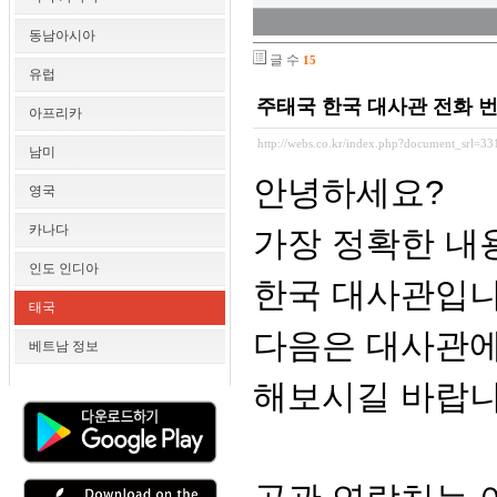
동남아시아
글 수
15
유럽
주태국 한국 대사관 전화 
아프리카
http://webs.co.kr/index.php?document_srl=3
남미
안녕하세요?
영국
카나다
가장 정확한 내
인도 인디아
한국 대사관입니
태국
다음은 대사관에
베트남 정보
해보시길 바랍니