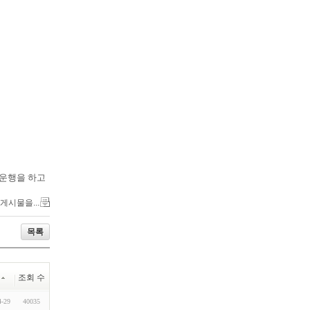
 운행을 하고
 게시물을...
목록
조회 수
4-29
40035