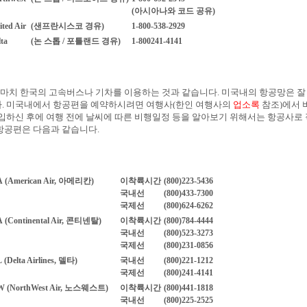
(아시아나와 코드 공유)
ted Air
(샌프란시스코 경유)
1-800-538-2929
ta
(논 스톱 / 포틀랜드 경유)
1-800241-4141
마치 한국의 고속버스나 기차를 이용하는 것과 같습니다. 미국내의 항공망은 잘
다. 미국내에서 항공편을 예약하시려면 여행사(한인 여행사의
업소록
참조)에서
구입하신 후에 여행 전에 날씨에 따른 비행일정 등을 알아보기 위해서는 항공사로
항공편은 다음과 같습니다.
A
(American Air, 아메리칸)
이착륙시간
(800)223-5436
국내선
(800)433-7300
국제선
(800)624-6262
A
(Continental Air, 콘티넨탈)
이착륙시간
(800)784-4444
국내선
(800)523-3273
국제선
(800)231-0856
L
(Delta Airlines, 델타)
국내선
(800)221-1212
국제선
(800)241-4141
W
(NorthWest Air, 노스웨스트)
이착륙시간
(800)441-1818
국내선
(800)225-2525