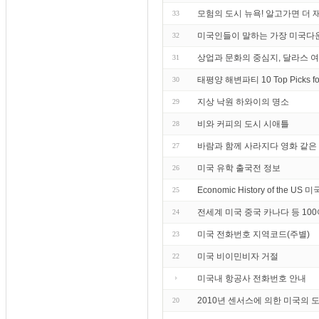
모험의 도시 뉴욕! 알고가면 더 
33
미국인들이 말하는 가장 미국다
32
상업과 문화의 중심지, 달라스 
31
태평양 해변파티 10 Top Picks fo
30
지상 낙원 하와이의 명소
29
비와 커피의 도시 시애틀
28
바람과 함께 사라지다 영화 같은
27
미국 유학 출국전 정보
26
Economic History of the U
25
전세계 미국 중국 카나다 등 10
24
미국 전화번호 지역코드(주별)
23
미국 비이민비자 거절
22
미국내 항공사 전화번호 안내
2010년 센서스에 의한 미국의 
20