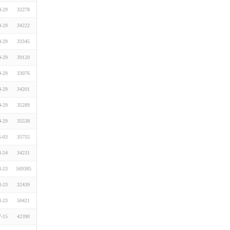
4-29
32278
4-29
34222
4-29
33345
4-29
39120
4-29
33076
4-29
34201
4-29
35289
4-29
35538
5-03
35755
8-24
34231
3-23
569385
3-23
32439
3-23
50421
7-15
42390