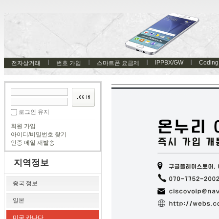
IPPBX/GW
Coding
전자상거래
번호 가입
스마트폰 요금제
로그인 유지
회원 가입
아이디/비밀번호 찾기
인증 메일 재발송
지역정보
중국 정보
일본
미국 카나다