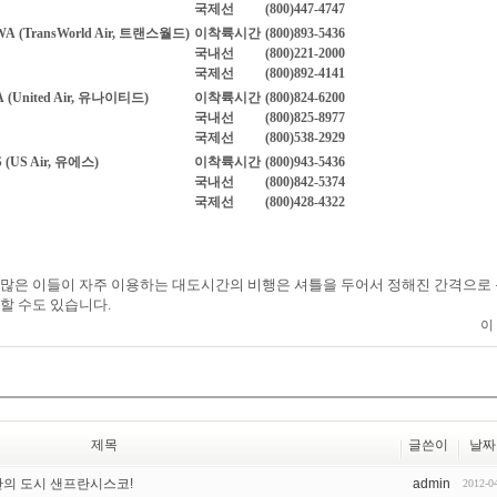
국제선
(800)447-4747
WA
(TransWorld Air, 트랜스월드)
이착륙시간
(800)893-5436
국내선
(800)221-2000
국제선
(800)892-4141
A
(United Air, 유나이티드)
이착륙시간
(800)824-6200
국내선
(800)825-8977
국제선
(800)538-2929
S
(US Air, 유에스)
이착륙시간
(800)943-5436
국내선
(800)842-5374
국제선
(800)428-4322
. 많은 이들이 자주 이용하는 대도시간의 비행은 셔틀을 두어서 정해진 간격으로
할 수도 있습니다.
이
제목
글쓴이
날짜
만의 도시 샌프란시스코!
admin
2012-0