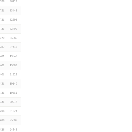
7-26
36128
7-31
33448
7-31
32593
7-31
32795
3-20
25685
5-02
27449
5-01
19543
5-01
19685
5-01
21223
5-31
19140
5-31
19852
5-31
20517
6-06
21024
6-06
25887
6-26
24546