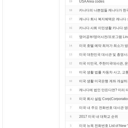
USA Area codes
19
카나다의 나쁜점들 캐나다가 한국
18
캐나다 회사 복지혜택은 캐나다 
17
카나다 사회 이민생활 카나다 생
16
영어공부/영어사전/프로그램 Lin
15
미국 호텔 예약 최저가 최소가 
14
미국 대한민국 대사관 및 총영사
13
미국 이민국, 주한미국대사관, 운전
12
미국 생활 법률 자동차 사고, 교
11
미국 생활 미국은행 계좌 개설하
10
캐나다에 법인 만든다면? 미리 
9
미국 회사 설립 Corp(Corporation) 
8
미국 내 주요 전화번호 대사관 
7
2017 미국 내 대학교 순위
6
미국 뉴욕 전화번호 List of Ne
5