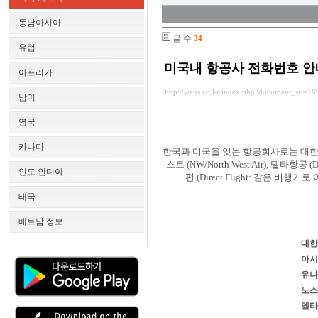
동남아시아
글 수
34
유럽
미국내 항공사 전화번호 안
아프리카
http://webs.co.kr/index.php?document_srl=18
남미
영국
카나다
한국과 미국을 잇는 항공회사로는 대한항공 (KE/
스트 (NW/North West Air), 델
인도 인디아
편 (Direct Flight: 같은
태국
베트남 정보
대한항
아시아
유나이
노스웨
델타항