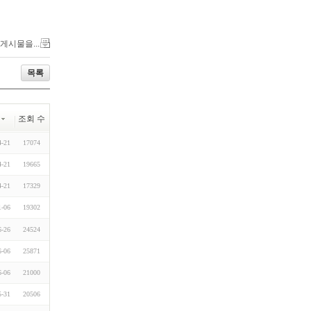
 게시물을...
목록
조회 수
4-21
17074
4-21
19665
4-21
17329
1-06
19302
6-26
24524
6-06
25871
6-06
21000
5-31
20506