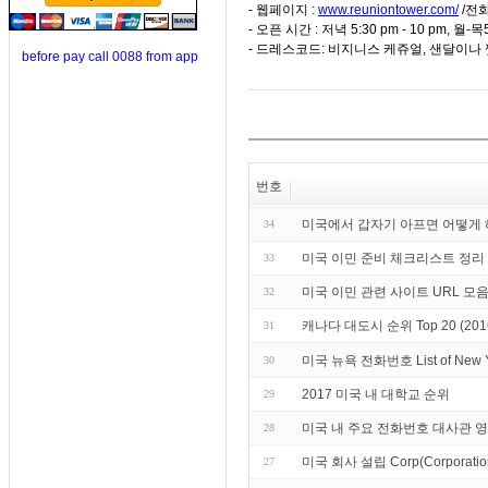
- 웹페이지 :
www.reuniontower.com/
/전화
- 오픈 시간 : 저녁 5:30 pm - 10 pm, 월-목
- 드레스코드: 비지니스 케쥬얼, 샌달이나
before pay call 0088 from app
번호
미국에서 갑자기 아프면 어떻게
34
미국 이민 준비 체크리스트 정리
33
미국 이민 관련 사이트 URL 모
32
캐나다 대도시 순위 Top 20 (20
31
미국 뉴욕 전화번호 List of Ne
30
2017 미국 내 대학교 순위
29
미국 내 주요 전화번호 대사관 
28
미국 회사 설립 Corp(Corporation) 
27