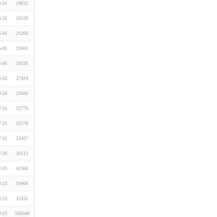
5-31
19832
5-31
19129
5-01
21203
5-01
19661
5-01
19526
5-02
27434
3-20
25666
7-31
32779
7-31
32578
7-31
33427
7-26
36112
7-15
42368
3-23
50406
3-23
32421
3-23
569348