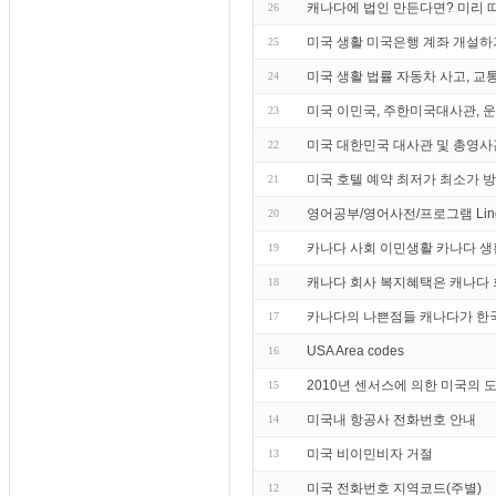
캐나다에 법인 만든다면? 미리 
26
미국 생활 미국은행 계좌 개설하
25
미국 생활 법률 자동차 사고, 교
24
미국 이민국, 주한미국대사관, 운전
23
미국 대한민국 대사관 및 총영사
22
미국 호텔 예약 최저가 최소가 
21
영어공부/영어사전/프로그램 Lin
20
카나다 사회 이민생활 카나다 생
19
캐나다 회사 복지혜택은 캐나다 
18
카나다의 나쁜점들 캐나다가 한국
17
USA Area codes
16
2010년 센서스에 의한 미국의 
15
미국내 항공사 전화번호 안내
14
미국 비이민비자 거절
13
미국 전화번호 지역코드(주별)
12