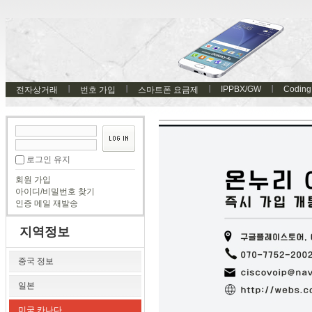
IPPBX/GW
Coding
전자상거래
번호 가입
스마트폰 요금제
로그인 유지
회원 가입
아이디/비밀번호 찾기
인증 메일 재발송
지역정보
중국 정보
일본
미국 카나다