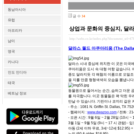
동남아시아
글 수
34
유럽
상업과 문화의 중심지, 달
아프리카
http://webs.co.kr/index.php?document_srl=47
남미
달라스 월드 아쿠아리움 (The Dallas 
영국
카나다
달라스 시내 중심에 위치한 이 곳은 미국에
쿠아리움은 도시 속 대형 어항 같습니다.
인도 인디아
종도 달라지듯 각 해협의 이름으로 오밀조
을 지를 만큼 형형색색의 모습을 뽐냅니다
태국
동물원으로 들어서는 순간, 습하고 더운 
베트남 정보
를 자극합니다. 이곳 동물들은 꽉 막힌 우
만날 수 있습니다. 기린이나 코끼리 같은 
- 주소 : 1081 N. Griffin St. Dallas, TX 75
- 웹페이지 :
www.dwazoo.com
/ 전화 : 21
- 오픈 시간 : 9월 6일 ~ 2월 28일 (10시 ~ 
3월 1일 ~ 9월 5일 (9시 ~ 17 시 관람) - 입장
아동 (2세 이하 무료, 3세~12세 $12.95) + 
노인 (60 & older, $16.95)