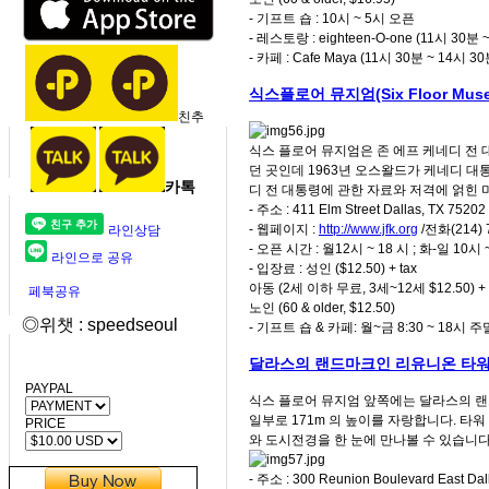
- 기프트 숍 : 10시 ~ 5시 오픈
- 레스토랑 : eighteen-O-one (11시 30분
- 카페 : Cafe Maya (11시 30분 ~ 14시 30
식스플로어 뮤지엄(Six Floor Mus
친추
식스 플로어 뮤지엄은 존 에프 케네디 전 대
던 곳인데 1963년 오스왈드가 케네디 대
카톡
디 전 대통령에 관한 자료와 저격에 얽힌 
- 주소 : 411 Elm Street Dallas, TX 75202
- 웹페이지 :
http://www.jfk.org
/전화(214) 
라인상담
- 오픈 시간 : 월12시 ~ 18 시 ; 화-일 10시 
라인으로 공유
- 입장료 : 성인 ($12.50) + tax
아동 (2세 이하 무료, 3세~12세 $12.50) + 
페북공유
노인 (60 & older, $12.50)
◎위챗 : speedseoul
- 기프트 숍 & 카페: 월~금 8:30 ~ 18시 주
달라스의 랜드마크인 리유니온 타워 (Re
PAYPAL
식스 플로어 뮤지엄 앞쪽에는 달라스의 랜드마
일부로 171m 의 높이를 자랑합니다. 타
PRICE
와 도시전경을 한 눈에 만나볼 수 있습니
- 주소 : 300 Reunion Boulevard East Dal