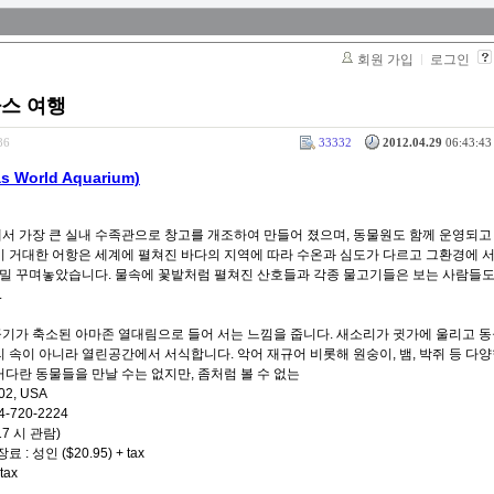
회원 가입
로그인
라스 여행
86
33332
2012.04.29
06:43:43 
World Aquarium)
서 가장 큰 실내 수족관으로 창고를 개조하여 만들어 졌으며, 동물원도 함께 운영되고
 이 거대한 어항은 세계에 펼쳐진 바다의 지역에 따라 수온과 심도가 다르고 그환경에 
밀 꾸며놓았습니다. 물속에 꽃밭처럼 펼쳐진 산호들과 각종 물고기들은 보는 사람들도
.
공기가 축소된 아마존 열대림으로 들어 서는 느낌을 줍니다. 새소리가 귓가에 울리고 동
리 속이 아니라 열린공간에서 서식합니다. 악어 재규어 비롯해 원숭이, 뱀, 박쥐 등 다
커다란 동물들을 만날 수는 없지만, 좀처럼 볼 수 없는
202, USA
4-720-2224
17 시 관람)
료 : 성인 ($20.95) + tax
tax