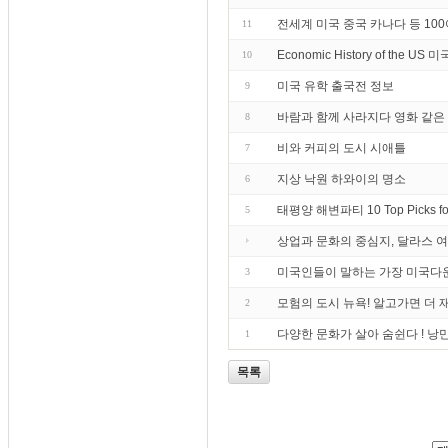
전세계 미국 중국 카나다 등 10
11
Economic History of the U
10
미국 유학 출국전 정보
9
바람과 함께 사라지다 영화 같은
8
비와 커피의 도시 시애틀
7
지상 낙원 하와이의 명소
6
태평양 해변파티 10 Top Picks fo
5
상업과 문화의 중심지, 달라스 
미국인들이 말하는 가장 미국다
3
모험의 도시 뉴욕! 알고가면 더 
2
다양한 문화가 살아 숨쉰다 ! 낭
1
목록