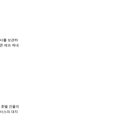
과서를 보관하
존 에프 케네
시 호텔 건물의
텍사스의 대지