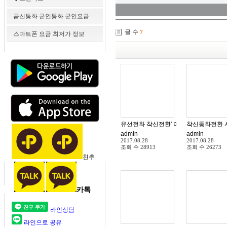
곰신통화 군인통화 군인요금
글 수
7
스마트폰 요금 최저가 정보
admin
admin
2017.08.28
2017.08.28
조회 수
28913
조회 수
26273
친추
카톡
라인상담
라인으로 공유