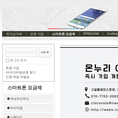
IPPBX/GW
Coding
전자상거래
번호 가입
스마트폰 요금제
로그인 유지
회원 가입
아이디/비밀번호 찾기
인증 메일 재발송
스마트폰 요금제
◆국내유선무선
◆프리미엄
◆스탠다드