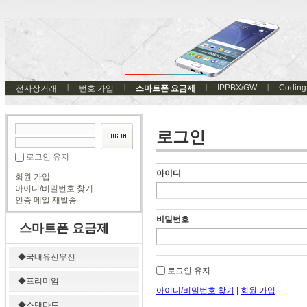
IPPBX/GW
Coding
전자상거래
번호 가입
스마트폰 요금제
로그인
로그인 유지
아이디
회원 가입
아이디/비밀번호 찾기
인증 메일 재발송
비밀번호
스마트폰 요금제
◆국내유선무선
로그인 유지
◆프리미엄
아이디/비밀번호 찾기
|
회원 가입
◆스탠다드