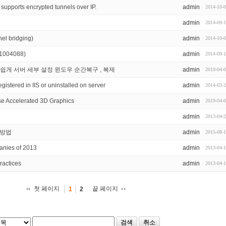
supports encrypted tunnels over IP.
admin
2014-10-
admin
2014-09-
el bridging)
admin
2014-10-
(1004088)
admin
2014-09-
도 쉽게 서버 세부 설정 윈도우 순간복구 , 복제
admin
2019-04-
stered in IIS or uninstalled on server
admin
2014-03-
se Accelerated 3D Graphics
admin
2019-04-
admin
2013-04-
증 방법
admin
2015-08-
nies of 2013
admin
2013-04-
ractices
admin
2013-04-
첫 페이지
끝 페이지
1
2
검색
취소