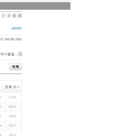
admin
(*.160.88.200)
 게시물을...
목록
조회 수
02
17936
22
18210
01
18356
14
18517
14
18553