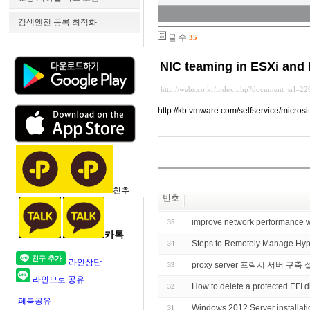
검색엔진 등록 최적화
글 수
35
NIC teaming in ESXi and
http://webs.co.kr/index.php?document_srl=2
http://kb.vmware.com/selfservice/mic
친추
번호
improve network perform
35
카톡
Steps to Remotely Manage Hyp
34
라인상담
proxy server 프락시 서버 구축
33
라인으로 공유
How to delete a protected EFI d
32
페북공유
Windows 2012 Server installati
31