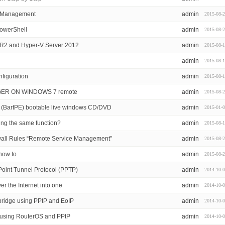
e Management
admin
2015-08-
owerShell
admin
2015-08-
 R2 and Hyper-V Server 2012
admin
2015-08-
admin
2015-08-
nfiguration
admin
2015-08-
ER ON WINDOWS 7 remote
admin
2015-08-
t (BartPE) bootable live windows CD/DVD
admin
2015-01-
ng the same function?
admin
2015-08-
all Rules “Remote Service Management”
admin
2015-08-
how to
admin
2015-08-
o Point Tunnel Protocol (PPTP)
admin
2014-10-
r the Internet into one
admin
2014-10-
bridge using PPtP and EoIP
admin
2014-10-
s using RouterOS and PPtP
admin
2014-10-