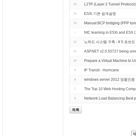
L2TP (Layer 2 Tunnel Protocol) 
16
ESXi 기본 쉽게설명
15
Manual:BCP bridging (PPP tunn
14
NIC teaming in ESXi and ESX 
노하드 시스템 구축 - # 5 초보
12
ASP.NET v2.0.50727 being unregi
11
Prepare a Virtual Machine to U
10
IP Transit - Hurricane
9
windows server 2012 정품인
8
The Top 10 Web Hosting Compa
7
Network Load Balancing Best p
6
목록