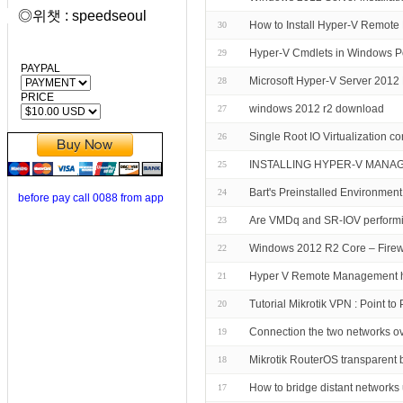
◎위챗 : speedseoul
How to Install Hyper-V Remot
30
Hyper-V Cmdlets in Windows P
29
PAYPAL
Microsoft Hyper-V Server 2012
28
PRICE
windows 2012 r2 download
27
Single Root IO Virtualization co
26
INSTALLING HYPER-V MANAG
25
Bart's Preinstalled Environmen
24
before pay call 0088 from app
Are VMDq and SR-IOV performi
23
Windows 2012 R2 Core – Firew
22
Hyper V Remote Management 
21
Tutorial Mikrotik VPN : Point t
20
Connection the two networks ove
19
Mikrotik RouterOS transparent 
18
How to bridge distant network
17