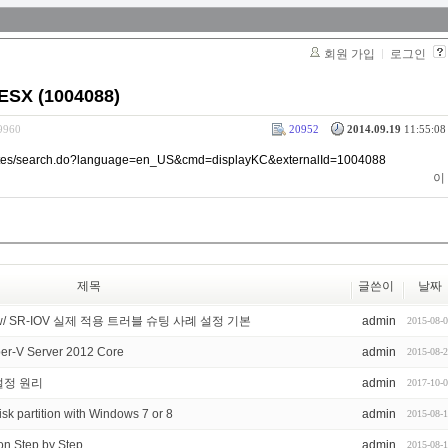
회원 가입
로그인
 ESX (1004088)
29960
20952
2014.09.19
11:55:08 
rosites/search.do?language=en_US&cmd=displayKC&externalId=1004088
이
제목
글쓴이
날짜
ance w/ SR-IOV 실제 적용 트러블 슈팅 사례 설정 기본
admin
2015-08-
er-V Server 2012 Core
admin
2015-08-
 설정 원리
admin
2017-10-
isk partition with Windows 7 or 8
admin
2015-08-
on Step by Step
admin
2015-08-