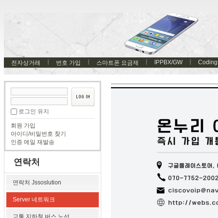
IPPBX/GW
Coding
전자상거래
번호 가입
스마트폰 요금제
로그인 유지
회원 가입
아이디/비밀번호 찾기
인증 메일 재발송
연락처
연락처 Jssoslution
Server 네트워크
교통 지하철 버스 노선