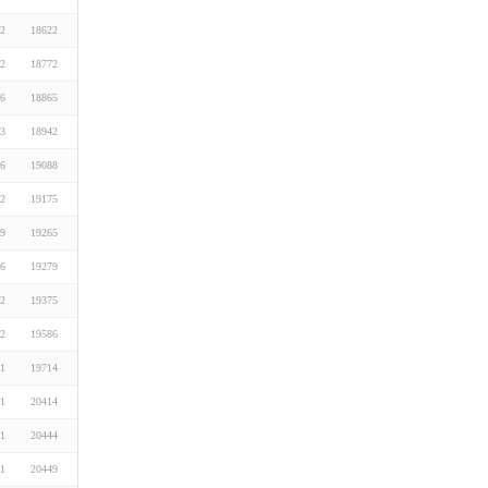
22
18622
22
18772
16
18865
13
18942
16
19088
22
19175
09
19265
16
19279
22
19375
22
19586
01
19714
01
20414
01
20444
01
20449