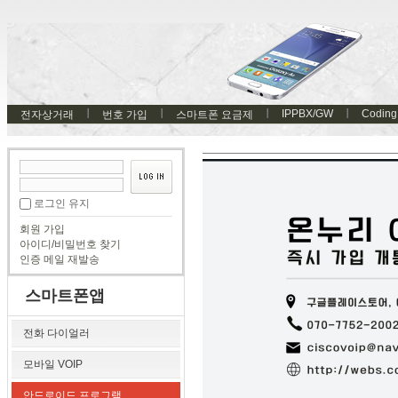
IPPBX/GW
Coding
전자상거래
번호 가입
스마트폰 요금제
로그인 유지
회원 가입
아이디/비밀번호 찾기
인증 메일 재발송
스마트폰앱
전화 다이얼러
모바일 VOIP
안드로이드 프로그램