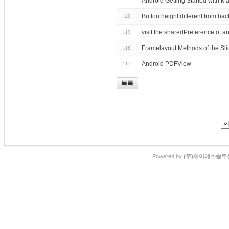
Android Getting Started with Ma
121
Button height different from ba
120
visit the sharedPreference of a
119
Framelayout Methods of the Sl
118
Android PDFView
117
목록
Powered by
(주)제이에스솔루션