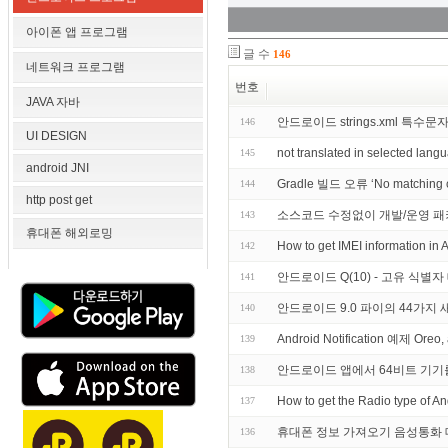
아이폰 앱 프로그램
글 수
146
네트워크 프로그램
번호
JAVA 자바
안드로이드 strings.xml 특수문
146
UI DESIGN
not translated in selected l
145
android JNI
Gradle 빌드 오류 ‘No matching c
144
http post get
소스코드 수정없이 개발/운영 패
143
휴대폰 해외로밍
How to get IMEI information in
142
안드로이드 Q(10) - 고유 식별
141
안드로이드 9.0 파이의 44가지
140
Android Notification 예제 Oreo
139
안드로이드 앱에서 64비트 기기
138
How to get the Radio type o
137
휴대폰 정보 가져오기 음성통화 데이
136