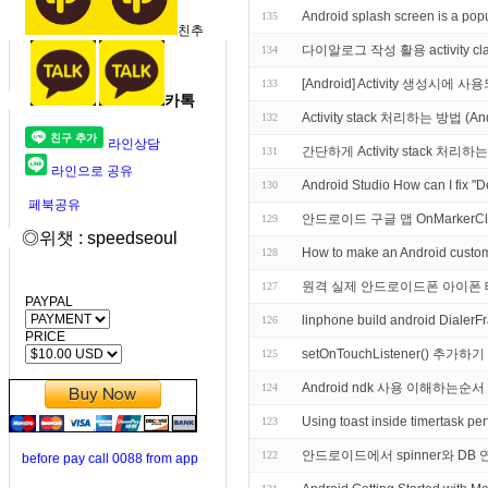
Android splash screen is a pop
135
친추
다이알로그 작성 활용 activity cla
134
[Android] Activity 생성시에 사용
133
카톡
Activity stack 처리하는 방법 (And
132
라인상담
간단하게 Activity stack 처리하는 
131
라인으로 공유
Android Studio How can I fix "De
130
페북공유
안드로이드 구글 맵 OnMarkerCl
129
◎위챗 : speedseoul
How to make an Android custo
128
원격 실제 안드로이드폰 아이폰 
127
PAYPAL
linphone build android Dialer
126
PRICE
setOnTouchListener() 
125
Android ndk 사용 이해하는순
124
Using toast inside timertask per
123
안드로이드에서 spinner와 DB
122
before pay call 0088 from app