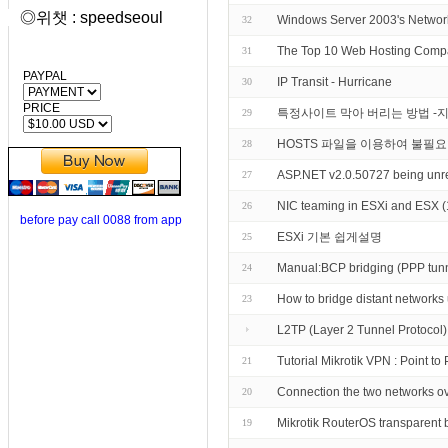
◎위챗 : speedseoul
Windows Server 2003's Networ
32
The Top 10 Web Hosting Compa
31
PAYPAL
IP Transit - Hurricane
30
PRICE
특정사이트 막아 버리는 방법 -
29
HOSTS 파일을 이용하여 불필
28
ASP.NET v2.0.50727 being unregi
27
NIC teaming in ESXi and ESX 
26
before pay call 0088 from app
ESXi 기본 쉽게설명
25
Manual:BCP bridging (PPP tunn
24
How to bridge distant network
23
L2TP (Layer 2 Tunnel Protocol) 
Tutorial Mikrotik VPN : Point t
21
Connection the two networks ove
20
Mikrotik RouterOS transparent 
19