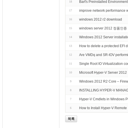
Bart's Preinstalled Environmen
18
improve network perform
17
windows 2012 r2 download
16
windows server 2012 정품인
15
Windows 2012 Server installati
14
How to delete a protected EFI d
13
Are VMDq and SR-IOV performi
12
Single Root IO Virtualization co
11
Microsoft Hyper-V Server 2012
10
Windows 2012 R2 Core – Firew
9
INSTALLING HYPER-V MANAG
8
Hyper-V Cmdlets in Windows P
7
How to Install Hyper-V Remot
6
목록