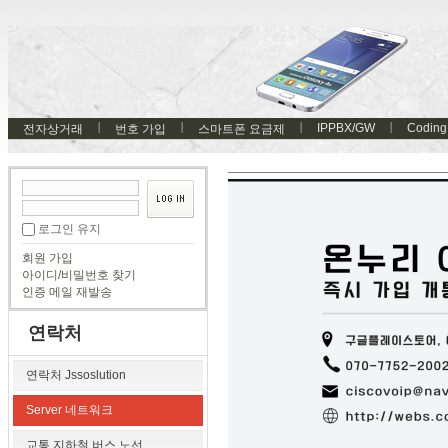
IPPBX/GW
Coding
전자상거래
번호 가입
스마트폰 요금제
로그인 유지
회원 가입
아이디/비밀번호 찾기
인증 메일 재발송
연락처
연락처 Jssoslution
Server 네트워크
교통 지하철 버스 노선