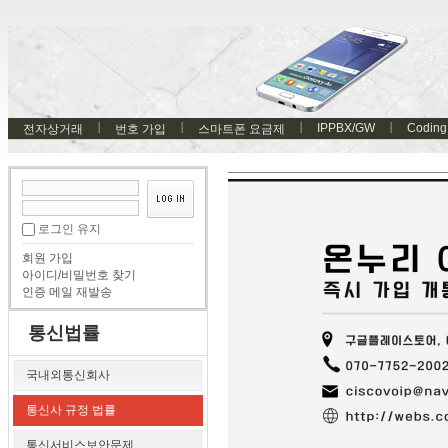
IPPBX/GW
Coding
전자상거래
번호 가입
스마트폰 요금제
로그인 유지
회원 가입
아이디/비밀번호 찾기
인증 메일 재발송
통신법률
국내외통신회사
통신사 규정 법률
통신서비스보안문제