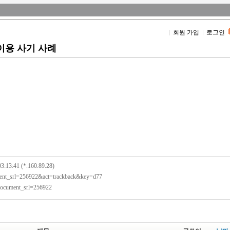
회원 가입
로그인
이용 사기 사례
03:13:41 (*.160.89.28)
ument_srl=256922&act=trackback&key=d77
?document_srl=256922