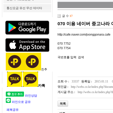
통신요금 유선 무선 데이타
글 수
17
070 이용 네이버 중고나라 
http://cafe.naver.com/joonggonara.cafe
070 7752
070 7754
국번호를 입력 검색
친추
조회 수 :
33337
등록일 :
2015.01.11
카톡
엮인글 :
http://webs.co.kr/index.php?doc
게시글 주소 :
http://webs.co.kr/index.php
라인상담
라인으로 공유
목록
페북공유