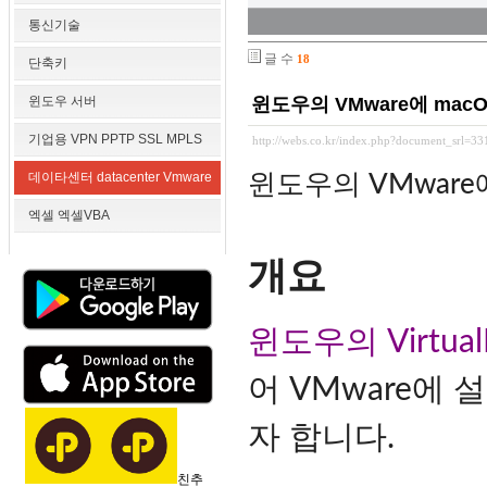
통신기술
글 수
18
단축키
윈도우 서버
윈도우의 VMware에 macO
기업용 VPN PPTP SSL MPLS
http://webs.co.kr/index.php?document_srl=3
데이타센터 datacenter Vmware
윈도우의 VMware에
엑셀 엑셀VBA
개요
윈도우의 Virtual
어 VMware에
자 합니다.
친추