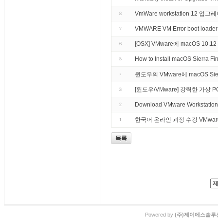
VmWare workstation 12 
8
VMWARE VM Error boot loader in
7
[OSX] VMware에 macOS 10.12
6
How to Install macOS Sierra F
5
윈도우의 VMware에 macOS Si
[윈도우/VMware] 강력한 가상 PC - 
3
Download VMware Workstation
2
한국어 온라인 과정 수강 VMware vSphe
1
목록
Powered by
(주)제이에스솔루션