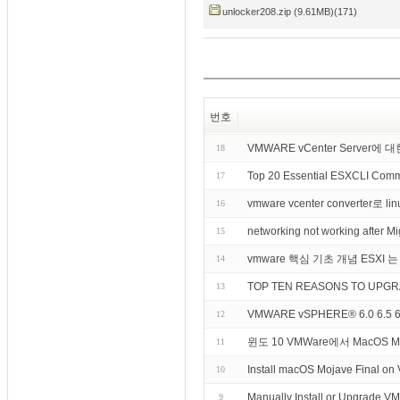
unlocker208.zip (9.61MB)(171)
번호
VMWARE vCenter Server에
18
Top 20 Essential ESXCLI C
17
vmware vcenter converter로 
16
networking not working after 
15
vmware 핵심 기초 개념 ESXI 
14
TOP TEN REASONS TO UPG
13
VMWARE vSPHERE® 6.0 6.5 
12
윈도 10 VMWare에서 MacOS 
11
Install macOS Mojave Final o
10
Manually Install or Upgrade VM
9