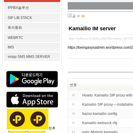
IPPBX솔루션
글 수
16
SIP LIB STACK
회의통화
Kamailio IM server
WEBRTC
http://webs.co.kr/index.php?document_srl=3
IMS
https://beingasysadmin.wordpress.com/2
smpp SMS MMS SERVER
번호
Howto: Kamailio SIP proxy wit
16
Kamailio SIP proxy — installat
15
kazoo kamailio config
14
Kamailio websock cfg
13
친추
exec Module kamailio
12