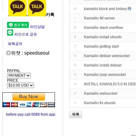
kamailio block and history
11
카톡
Kamailio IM server
라인상담
Kamailio stack overflow
9
라인으로 공유
Kamailio install ubunto
8
페북공유
Kamailio getting start
7
◎위챗 : speedseoul
Kamailio debian websocket
6
Kamailio install debian
5
PAYPAL
Kamailio jssip websocket
4
PRICE
INSTALL KAMAILIO 5.0 IN DEB
3
Kamailio websocket
2
Kamailio tls ubunto
1
before pay call 0088 from app
목록