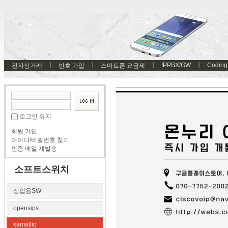
IPPBX/GW
Coding
전자상거래
번호 가입
스마트폰 요금제
로그인 유지
회원 가입
아이디/비밀번호 찾기
인증 메일 재발송
소프트스위치
상업용SW
opensips
kamailio