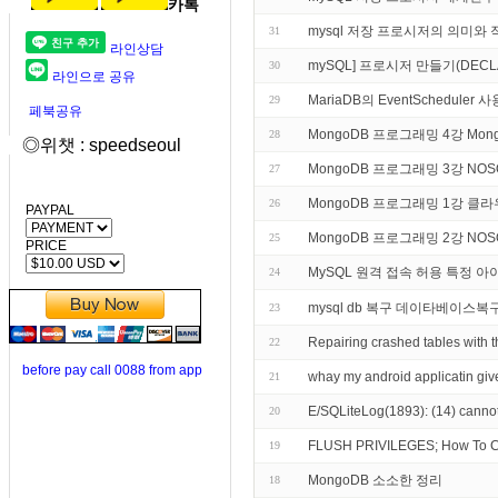
카톡
mysql 저장 프로시저의 의미와 
31
라인상담
mySQL] 프로시저 만들기(DECLARE,
30
라인으로 공유
MariaDB의 EventSchedule
29
페북공유
MongoDB 프로그래밍 4강 M
28
◎위챗 : speedseoul
MongoDB 프로그래밍 3강 N
27
MongoDB 프로그래밍 1강 
26
PAYPAL
MongoDB 프로그래밍 2강 NO
25
PRICE
MySQL 원격 접속 허용 특정 
24
mysql db 복구 데이타베이스복
23
Repairing crashed tables wi
22
before pay call 0088 from app
whay my android applicatin give
21
E/SQLiteLog(1893): (14) cannot
20
FLUSH PRIVILEGES; How To Cr
19
MongoDB 소소한 정리
18