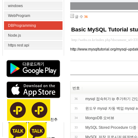
windows
WebProgram
글 수
36
DBProgramming
Basic MySQL Tutoria
Node.js
http://webs.co.kr/index.php?document_srl=3
https rest api
http://www.mysqltutorial.org/mysql-update
번호
mysql 접속허가 ip 추가하기 
36
윈도우 mysql 자동 백업 mysql 
35
MongoDB 오버뷰
34
친추
MySQL Stored Procedure 다
33
MySQL 저장 프로시저 매개변수
32