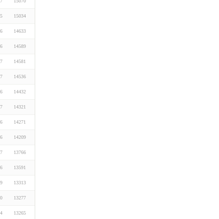
07
15070
05
15034
06
14633
06
14589
07
14581
17
14536
06
14432
07
14321
06
14271
06
14209
07
13766
06
13591
29
13313
20
13277
24
13265