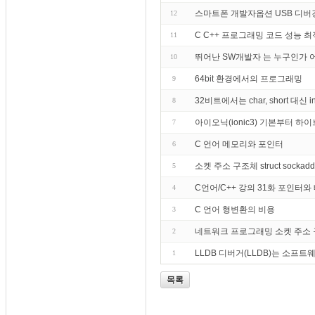
스마트폰 개발자옵션 USB 디버
12
C C++ 프로그래밍 코드 성능 최
11
뛰어난 SW개발자 는 누구인가
10
64bit 환경에서의 프로그래밍
9
32비트에서는 char, short 대
8
아이오닉(ionic3) 기본부터 하
7
C 언어 메모리와 포인터
6
소켓 주소 구조체 struct sockaddr st
5
C언어/C++ 강의 31화 포인터와 
4
C 언어 형변환의 비용
3
네트워크 프로그래밍 소켓 주소
2
LLDB 디버거(LLDB)는 소프
1
목록