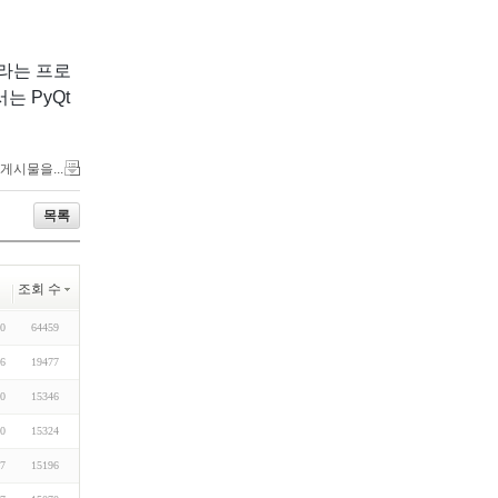
r라는 프로
 PyQt
 게시물을...
목록
조회 수
20
64459
06
19477
10
15346
10
15324
07
15196