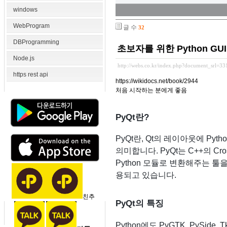
windows
WebProgram
글 수
32
DBProgramming
초보자를 위한 Python GU
Node.js
http://webs.co.kr/index.php?document_srl=3
https rest api
https://wikidocs.net/book/2944
처음 시작하는 분에게 좋음
PyQt란?
PyQt란, Qt의 레이아웃에 P
의미합니다. PyQt는 C++의 Cross
Python 모듈로 변환해주는 툴
용되고 있습니다.
친추
PyQt의 특징
Python에도 PyGTK, PySide