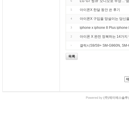
LG 'G7 씽큐' 오디오로 무장…"
6
아이폰X 한달 동안 쓴 후기
5
아이폰X 구입을 망설이는 당신을
4
iphone x iphone 8 Plus ipho
3
아이폰 X 완전 정복하는 14가지
2
갤럭시S9/S9+ SM-G960N, SM-
목록
Powered by
(주)제이에스솔루션