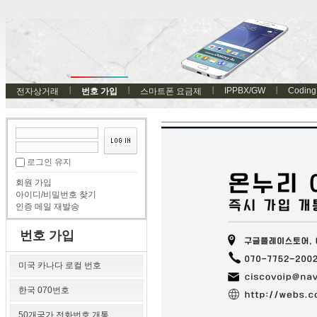
IPPBX/GW
Coding
전자상거래
번호 가입
스마트폰 요금제
로그인 유지
회원 가입
아이디/비밀번호 찾기
인증 메일 재발송
번호 가입
미국 카나다 로컬 번호
한국 070번호
50개국가 전화번호 개통