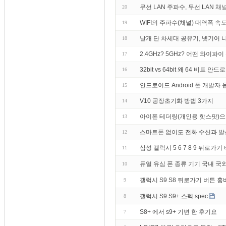
무선 LAN 주파수, 무선 LAN 채널,
20
WIFI의 주파수(채널) 대역폭 속
19
날개 단 차세대 공유기, 넷기어 
18
2.4GHz? 5GHz? 어떤 와이파
17
32bit vs 64bit 왜 64 비트
16
안드로이드 Android 폰 개발자
15
V10 공장초기화 방법 3가지
14
아이폰 테더링(개인용 핫스팟)으
13
스마트폰 없이도 전화 수신과 발신
12
삼성 갤럭시 5 6 7 8 9 뒤로
11
듀얼 유심 폰 종류 기기 국내 국
10
갤럭시 S9 S8 뒤로가기 버튼 홈
9
갤럭시 S9 S9+ 스펙 spec
8
S8+ 에서 s9+ 기변 한 후기요
7