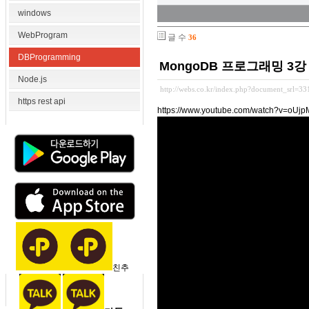
windows
WebProgram
글 수
36
DBProgramming
MongoDB 프로그래밍 3
Node.js
http://webs.co.kr/index.php?document_srl=3
https rest api
https://www.youtube.com/watch?v=oUjp
친추