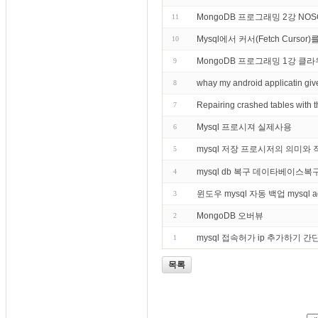
MongoDB 프로그래밍 2강 NO
11
Mysql에서 커서(Fetch Curs
10
MongoDB 프로그래밍 1강 
9
whay my android applicatin give
8
Repairing crashed tables wi
7
Mysql 프로시져 실제사용
6
mysql 저장 프로시저의 의미와 
5
mysql db 복구 데이타베이스복
4
윈도우 mysql 자동 백업 mysql 
3
MongoDB 오버뷰
2
mysql 접속허가 ip 추가하기 
1
목록