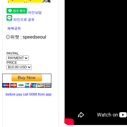
카톡
라인상담
라인으로 공유
페북공유
◎위챗 : speedseoul
PAYPAL
PRICE
before pay call 0088 from app