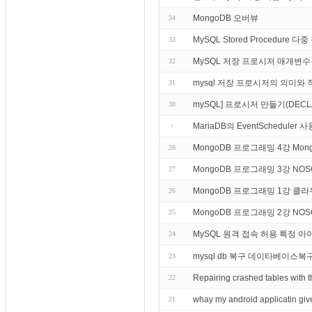
MongoDB 오버뷰
34
MySQL Stored Procedure 다
33
MySQL 저장 프로시저 매개변수
32
mysql 저장 프로시저의 의미와 
31
mySQL] 프로시저 만들기(DECLARE,
30
MariaDB의 EventSchedule
MongoDB 프로그래밍 4강 M
28
MongoDB 프로그래밍 3강 N
27
MongoDB 프로그래밍 1강 
26
MongoDB 프로그래밍 2강 NO
25
MySQL 원격 접속 허용 특정 
24
mysql db 복구 데이타베이스복
23
Repairing crashed tables wi
22
whay my android applicatin give
21