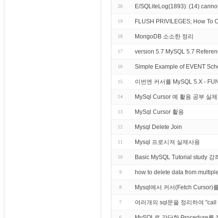
E/SQLiteLog(1893): (14) cannot
20
FLUSH PRIVILEGES; How To Cr
19
MongoDB 소소한 정리
18
version 5.7 MySQL 5.7 Reference
17
Simple Example of EVENT Sch
16
이번엔 커서를 MySQL 5.X - F
15
MySql Cursor 예 활용 공부 실
14
MySql Cursor 활용
13
Mysql Delete Join
12
Mysql 프로시져 실제사용
11
Basic MySQL Tutorial st
10
how to delete data from mult
9
Mysql에서 커서(Fetch Curs
8
여러개의 sql문을 정리하여 "c
7
MySQL로 간단한 Procedur
6