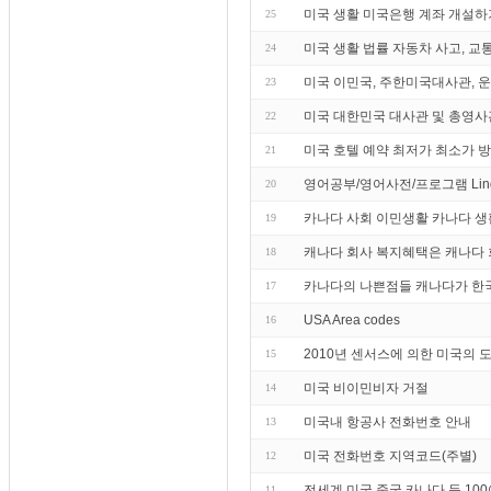
미국 생활 미국은행 계좌 개설하
25
미국 생활 법률 자동차 사고, 교
24
미국 이민국, 주한미국대사관, 운전
23
미국 대한민국 대사관 및 총영사
22
미국 호텔 예약 최저가 최소가 
21
영어공부/영어사전/프로그램 Lin
20
카나다 사회 이민생활 카나다 생
19
캐나다 회사 복지혜택은 캐나다 
18
카나다의 나쁜점들 캐나다가 한국
17
USA Area codes
16
2010년 센서스에 의한 미국의 
15
미국 비이민비자 거절
14
미국내 항공사 전화번호 안내
13
미국 전화번호 지역코드(주별)
12
전세계 미국 중국 카나다 등 10
11