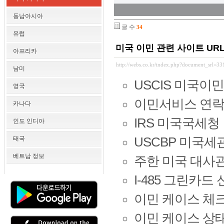
동남아시아
글 수
34
유럽
미국 이민 관련 사이트 UR
아프리카
http://webs.co.kr/index.php?document_srl=3
남미
USCIS 미국이
영국
이민서비스 연
카나다
IRS 미국국세청
인도 인디아
태국
USCBP 미국세
베트남 정보
주한 미국 대사
I-485 그린카드
이민 케이스 체
이민 케이스 상