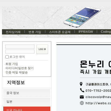
IPPBX/GW
Coding
전자상거래
번호 가입
스마트폰 요금제
로그인 유지
회원 가입
아이디/비밀번호 찾기
인증 메일 재발송
지역정보
중국 정보
일본
미국 카나다