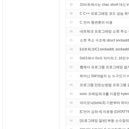
32비트에서는 char, short 대
29
C C++ 프로그래밍 코드 성능 최
28
C 언어 형변환의 비용
27
네트워크 프로그래밍 소켓 주소
26
소켓 주소 구조체 struct sockaddr st
25
[네트워크/C] sockaddr, sockad
24
0x01에서 0x의 의미와 2, 16
23
웹에서 프로그램 프로그래밍 쉽
22
뛰어난 SW개발자 는 누구인가
프로그램 만든는방법 프로그램 
20
ionic 프레임워크를 이용한 hybrid
19
아이오닉(ionic3) 기본부터 하
18
[C언어 강좌-4] 자료형 (DATATY
17
[프로그래밍 일반] 부동 소수점의
16