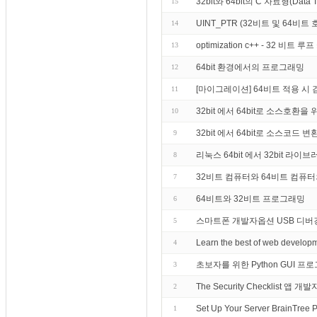
32bit와 64bit의 C 자료형(Data
15
UINT_PTR (32비트 및 64비
14
optimization c++ - 32
13
64bit 환경에서의 프로그래밍
12
[마이그레이션] 64비트 적용 시
11
32bit 에서 64bit로 소스호환
10
32bit 에서 64bit로 소스코드 변
9
리눅스 64bit 에서 32bit 라
8
32비트 컴퓨터와 64비트 컴퓨
7
64비트와 32비트 프로그래밍
6
스마트폰 개발자옵션 USB 디버
5
Learn the best of web develop
4
초보자를 위한 Python GUI 프로
3
The Security Checklist 앱 개발
2
Set Up Your Server BrainTree 
1