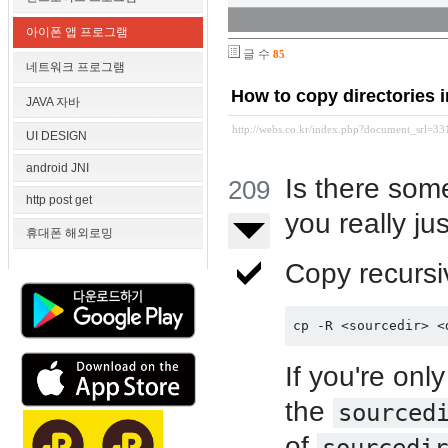
아이폰 앱 프로그램
글 수
85
네트워크 프로그램
How to copy director
JAVA 자바
http://webs.co.kr/index.php?document_srl=3
UI DESIGN
android JNI
Is there some
209
http post get
you really ju
휴대폰 해외로밍
Copy recursiv
If you're onl
the
sourced
of