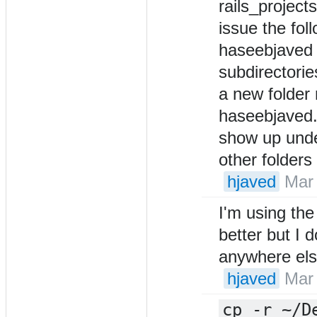
rails_projec
issue the fol
haseebjaved 
subdirectori
a new folder
haseebjaved. 
show up unde
other folder
hjaved
Mar 
I'm using the
better but I 
anywhere els
hjaved
Mar 
cp -r ~/D