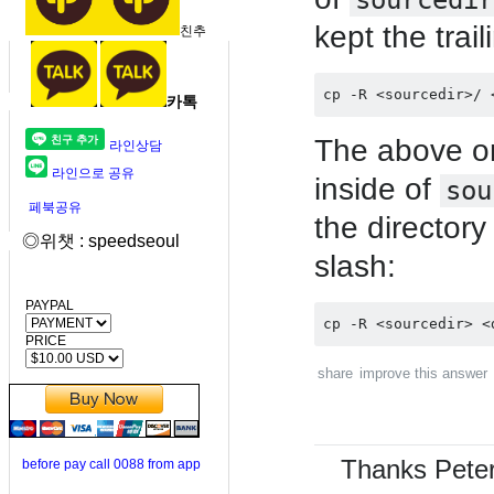
sourcedir
kept the trai
친추
카톡
The above onl
라인상담
라인으로 공유
inside of
sou
페북공유
the directory
◎위챗 : speedseoul
slash:
PAYPAL
PRICE
share
improve this answer
Thanks Peter.
before pay call 0088 from app