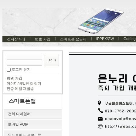
IPPBX/GW
Coding
전자상거래
번호 가입
스마트폰 요금제
로그인 유지
회원 가입
아이디/비밀번호 찾기
인증 메일 재발송
스마트폰앱
전화 다이얼러
모바일 VOIP
안드로이드 프로그램