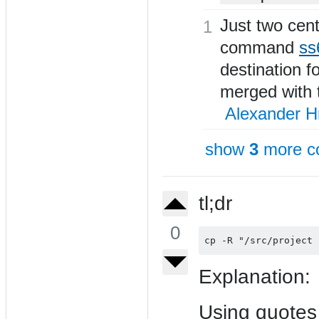
Just two cen
1
command
ss
destination fo
merged with t
Alexander 
show
3
more c
tl;dr
0
Explanation:
Using quotes 