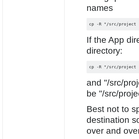
names
If the App dir
directory:
and "/src/proj
be "/src/proj
Best not to sp
destination 
over and over