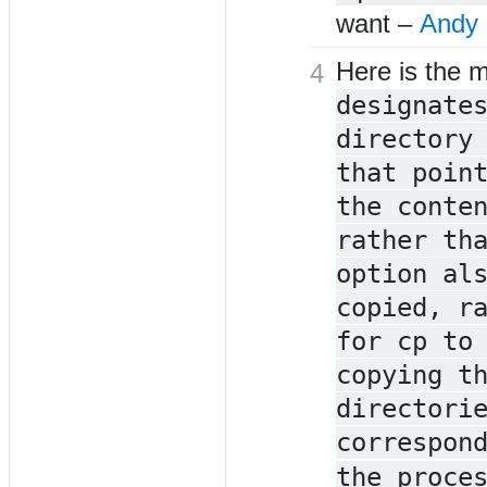
want
–
Andy 
Here is the 
4
designate
directory
that poin
the conte
rather th
option al
copied, r
for cp to
copying t
directori
correspon
the proce