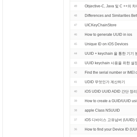
Objective-C, Java 및 C ++
49
Differences and Similarities B
48
UICKeyChainStore
47
How to generate UUID in ios
46
Unique ID on iOS Devices
45
UUID + keychain 을 통한 기기
44
UUID keychain 사용을 위한 설정 k
43
Find the serial number or IMEI 
42
UDID 무엇인가 계산하기
41
iOS UDID UUID ADID 간단 정리
40
How to create a GUID/UUID us
39
apple Class NSUUID
38
iOS 디바이스 고유넘버 (UUID
37
How to find your Device ID (UU
36