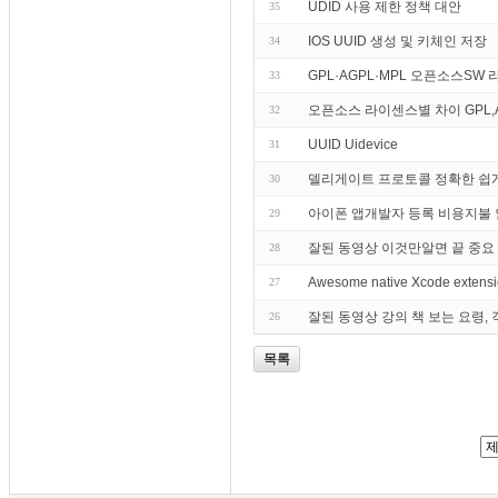
UDID 사용 제한 정책 대안
35
IOS UUID 생성 및 키체인 저장
34
GPL·AGPL·MPL 오픈소스SW
33
오픈소스 라이센스별 차이 GPL,A
32
UUID Uidevice
31
델리게이트 프로토콜 정확한 쉽게 이해 Obj
30
아이폰 앱개발자 등록 비용지불 인
29
잘된 동영상 이것만알면 끝 중요 ob
28
Awesome native Xcode extens
27
잘된 동영상 강의 책 보는 요령, 객체
26
목록