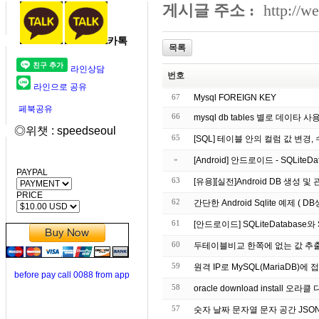
게시글 주소 :
http://w
카톡
목록
라인상담
번호
라인으로 공유
67
Mysql FOREIGN KEY
페북공유
66
mysql db tables 별로 데이타 
◎위챗 : speedseoul
65
[SQL] 테이블 안의 컬럼 값 변경, 
»
[Android] 안드로이드 - SQLite
PAYPAL
63
[유용][실전]Android DB 생성 및 관
PRICE
62
간단한 Android Sqlite 예제 
61
[안드로이드] SQLiteDatabase와 
60
59
원격 IP로 MySQL(MariaDB)에
before pay call 0088 from app
58
oracle download install 오
57
숫자 날짜 문자열 문자 공간 JSON 