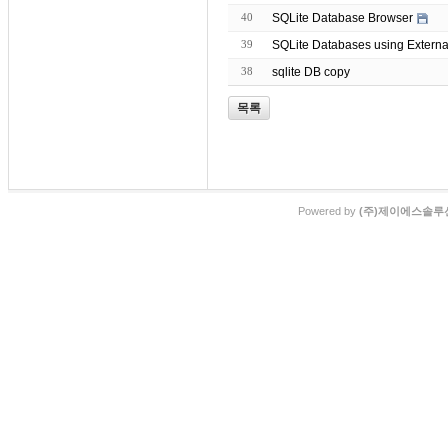
40
SQLite Database Browser
39
SQLite Databases using Extern
38
sqlite DB copy
목록
Powered by
(주)제이에스솔루션