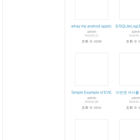
whay my android applicatin give this err
E/SQLiteLog(18
admin
admi
2018.05.15
2018.05
조회 수
조회 수
18208
1
Simple Example of EVENT Scheduler I
이번엔 커서를 M
admin
admi
2018.02.09
2018.01
조회 수
조회 수
18541
1