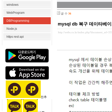
windows
WebProgram
글 수
36
DBProgramming
mysql db 복구 데이타베
Node.js
http://webs.co.kr/index.php?document_srl=3
https rest api
친추