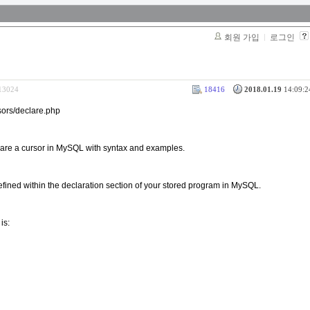
회원 가입
로그인
313024
18416
2018.01.19
14:09:2
sors/declare.php
lare a cursor in MySQL with syntax and examples.
efined within the declaration section of your stored program in MySQL.
is: