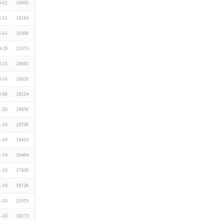
9-12
18093
5-15
18184
5-15
19300
4-29
23373
4-15
20085
3-16
18628
2-09
18524
1-20
18836
1-19
18708
1-19
18416
1-19
20494
1-19
17839
1-18
18728
1-18
21419
1-18
18273