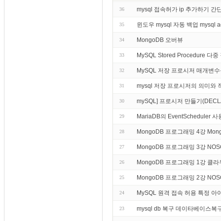
mysql 접속허가 ip 추가하기 
36
윈도우 mysql 자동 백업 mysql 
35
MongoDB 오버뷰
34
MySQL Stored Procedure 다
33
MySQL 저장 프로시저 매개변수
32
mysql 저장 프로시저의 의미와 
31
mySQL] 프로시저 만들기(DECLARE,
30
MariaDB의 EventSchedule
29
MongoDB 프로그래밍 4강 M
28
MongoDB 프로그래밍 3강 N
27
MongoDB 프로그래밍 1강 
26
MongoDB 프로그래밍 2강 NO
25
MySQL 원격 접속 허용 특정 
24
mysql db 복구 데이타베이스복
23