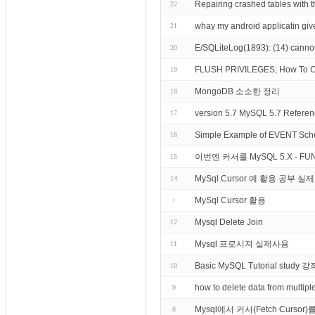
Repairing crashed tables wi
22
whay my android applicatin give
21
E/SQLiteLog(1893): (14) cannot
20
FLUSH PRIVILEGES; How To Cr
19
MongoDB 소소한 정리
18
version 5.7 MySQL 5.7 Reference
17
Simple Example of EVENT Sch
16
이번엔 커서를 MySQL 5.X - F
15
MySql Cursor 예 활용 공부 실
14
MySql Cursor 활용
Mysql Delete Join
12
Mysql 프로시져 실제사용
11
Basic MySQL Tutorial st
10
how to delete data from mult
9
Mysql에서 커서(Fetch Curs
8