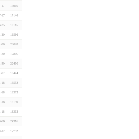
7-17
15966
7-17
17146
6-25
16115
1-30
19596
1-30
20028
1-30
17806
1-30
22430
1-07
18444
1-18
18552
1-18
18373
1-18
18190
1-18
18333
0-06
24316
9-12
17752