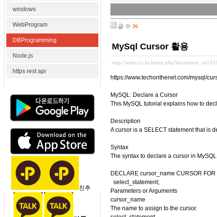
windows
WebProgram
글 수
36
DBProgramming
MySql Cursor 활용
Node.js
http://webs.co.kr/index.php?document_srl=3
https rest api
https://www.techonthenet.com/mysql/cur
MySQL: Declare a Cursor
This MySQL tutorial explains how to dec
Description
A cursor is a SELECT statement that is d
Syntax
The syntax to declare a cursor in MySQL 
DECLARE cursor_name CURSOR FOR
select_statement;
친추
Parameters or Arguments
cursor_name
The name to assign to the cursor.