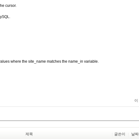
he cursor.
 MySQL.
_id values where the site_name matches the name_in variable.
이
제목
글쓴이
날짜