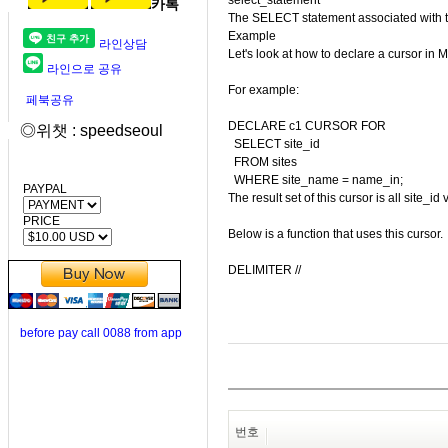
select_statement
카톡
The SELECT statement associated with t
Example
라인상담
Let's look at how to declare a cursor in
라인으로 공유
For example:
페북공유
DECLARE c1 CURSOR FOR
◎위챗 : speedseoul
SELECT site_id
FROM sites
WHERE site_name = name_in;
PAYPAL
The result set of this cursor is all site
PRICE
Below is a function that uses this cursor.
DELIMITER //
before pay call 0088 from app
번호