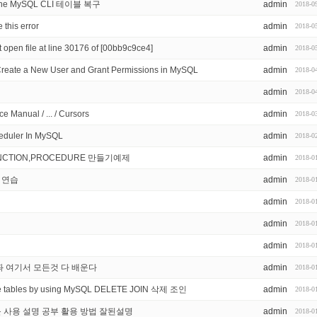
th the MySQL CLI 테이블 복구
admin
2018-0
 this error
admin
2018-0
 open file at line 30176 of [00bb9c9ce4]
admin
2018-0
eate a New User and Grant Permissions in MySQL
admin
2018-0
admin
2018-0
 Manual / ... / Cursors
admin
2018-0
eduler In MySQL
admin
2018-0
UNCTION,PROCEDURE 만들기예제
admin
2018-0
제 연습
admin
2018-0
admin
2018-0
admin
2018-0
admin
2018-0
udy 강좌 여기서 모든것 다 배운다
admin
2018-0
iple tables by using MySQL DELETE JOIN 삭제 조인
admin
2018-0
or)를 사용 설명 공부 활용 방법 잘된설명
admin
2018-0