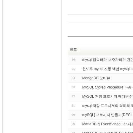
//
 Getting single contact

String getkword
(
String wor
    SQLiteDatabase db 
=
 th
Cursor
cursor
=
 db
.
que
            new String
[]
{
            new String
[]
{
if
(
cursor
!=
null
)
cursor
.
moveToFirst
번호
    String kword 
=
cursor
.
//
return
 contact

    db
.
close
();
mysql 접속허가 ip 추가하기 
36
return
 kword
;
윈도우 mysql 자동 백업 mysql 
35
}
MongoDB 오버뷰
34
//
 Getting 
All
MySQL Stored Procedure 다
33
public
Cursor
 getCursor
()
//
Select
All
 Query

MySQL 저장 프로시저 매개변수
32
    String selectQuery 
=
"
mysql 저장 프로시저의 의미와 
31
    SQLiteDatabase db 
=
 th
Cursor
cursor
=
 db
.
raw
mySQL] 프로시저 만들기(DECLARE,
30
//
 looping through 
all
MariaDB의 EventSchedule
29
return
cursor
;