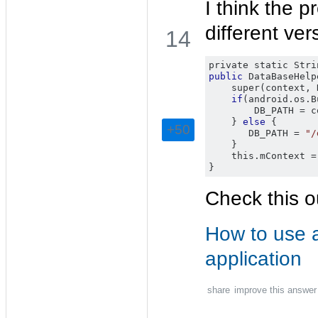
I think the p
        String myPath 
=
 DB
        checkDB 
=
 SQLiteDa
different ver
                SQLiteData
14
}
 catch 
(
SQLiteExcepti
private static Stri
//
database
 does
't 
public
 DataBaseHelp
    super
(
context
,
 
    }

if
(
android
.
os
.
B
        DB_PATH 
=
 c
    if (checkDB != null) {

}
else
{
+50
       DB_PATH 
=
"/
        checkDB.close();

}
    this
.
mContext 
=
    }

}
    return checkDB != null 
Check this o
}

/**

How to use a
 * Copies your database fro
 * empty database in the sy
application
 * handled. This is done by
 * */

private void copyDataBase()
share
improve this answer
    // Open your local db a
    InputStream myInput = m