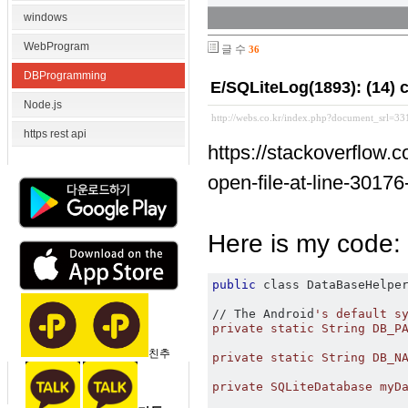
windows
WebProgram
글 수
36
DBProgramming
E/SQLiteLog(1893): (14) c
Node.js
http://webs.co.kr/index.php?document_srl=3
https rest api
https://stackoverflow.
open-file-at-line-3017
Here is my code:
public
 class DataBaseHelpe
//
 The Android
's default sy
private static String DB_PA
친추
private static String DB_NA
private SQLiteDatabase myDa