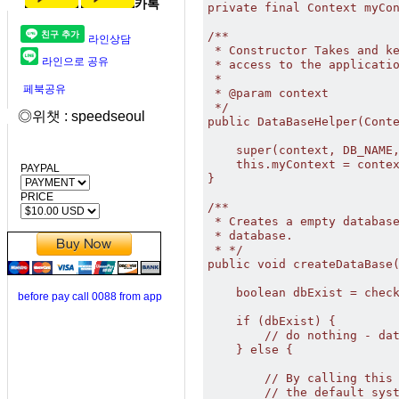
카톡
private final Context myCon
/**

라인상담
 * Constructor Takes and ke
라인으로 공유
 * access to the applicatio
 * 

페북공유
 * @param context

 */

◎위챗 : speedseoul
public DataBaseHelper(Conte
    super(context, DB_NAME,
    this.myContext = contex
PAYPAL
}

PRICE
/**

 * Creates a empty database
 * database.

 * */

public void createDataBase(
    boolean dbExist = check
before pay call 0088 from app
    if (dbExist) {

        // do nothing - dat
    } else {

        // By calling this 
        // the default syst