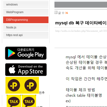
windows
WebProgram
글 수
36
DBProgramming
mysql db 복구 데이타베
Node.js
http://webs.co.kr/index.php?document_srl=3
https rest api
친추