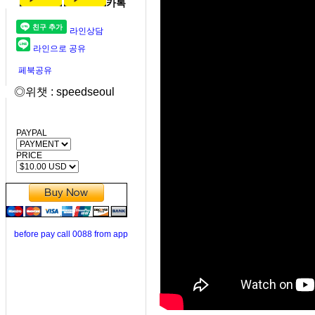
카톡
라인상담
라인으로 공유
페북공유
◎위챗 : speedseoul
PAYPAL
PRICE
before pay call 0088 from app