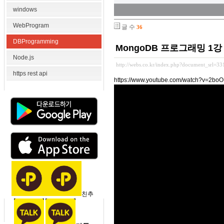
windows
WebProgram
글 수
36
DBProgramming
MongoDB 프로그래밍 
Node.js
http://webs.co.kr/index.php?document_srl=3
https rest api
https://www.youtube.com/watch?v=2bo
친추