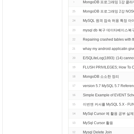
MongoDB 프로그래밍 1강 
MongoDB 프로그래밍 2강 NO
25
MySQL 원격 접속 허용 특정 
24
mysql db 복구 데이타베이스복
23
Repairing crashed tables wi
22
whay my android applicatin give
21
E/SQLiteLog(1893): (14) cannot
20
FLUSH PRIVILEGES; How To Cr
19
MongoDB 소소한 정리
18
version 5.7 MySQL 5.7 Reference
17
Simple Example of EVENT Sch
16
이번엔 커서를 MySQL 5.X - F
15
MySql Cursor 예 활용 공부 실
14
MySql Cursor 활용
13
Mysql Delete Join
12