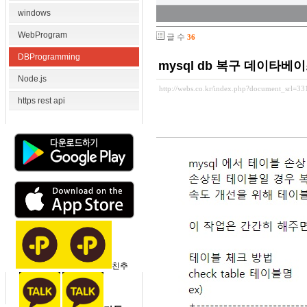
windows
WebProgram
글 수
36
DBProgramming
mysql db 복구 데이타베
Node.js
http://webs.co.kr/index.php?document_srl=3
https rest api
친추