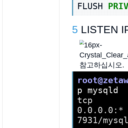
FLUSH
PRI
5
LISTEN 
참고하십시오.
root@zeta
tcp        0
0.0.0.0:*  
7931/mysq