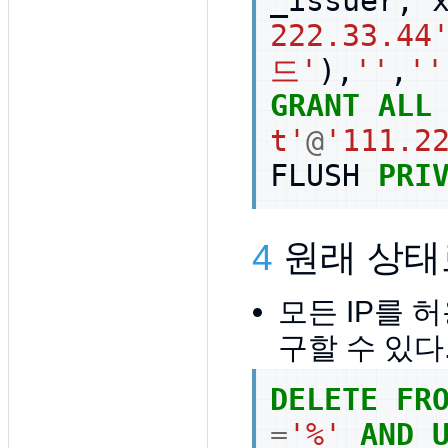
_issuer
,
222.33.44
드'
),
''
,
''
GRANT
ALL
t'
@
'111.2
FLUSH
PRI
4
원래 상태
모든 IP를 
구할 수 있다
DELETE
FR
=
'%'
AND