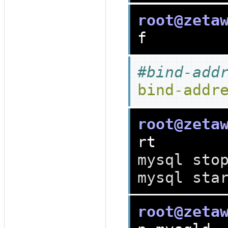
root@zeta
#bind-add
bind-addr
root@zeta
mysql sto
mysql sta
root@zeta