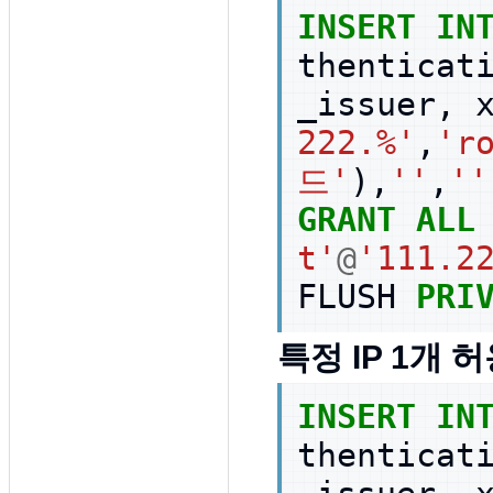
INSERT
IN
thenticat
_issuer
,
222.%'
,
'r
드'
),
''
,
''
GRANT
ALL
t'
@
'111.2
FLUSH
PRI
특정 IP 1개 허용 
INSERT
IN
thenticat