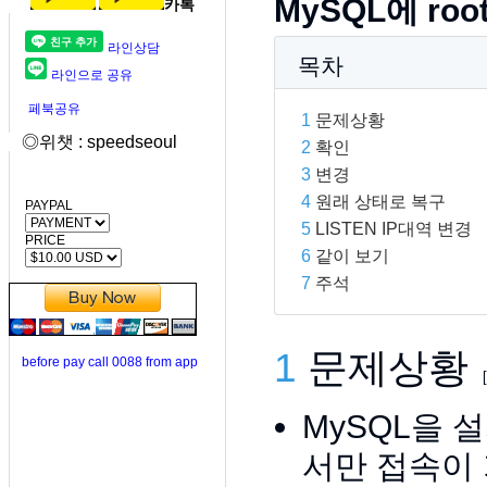
MySQL에 ro
카톡
라인상담
목차
라인으로 공유
페북공유
1
문제상황
◎위챗 : speedseoul
2
확인
3
변경
4
원래 상태로 복구
PAYPAL
5
LISTEN IP대역 변경
PRICE
6
같이 보기
7
주석
1
문제상황
before pay call 0088 from app
[
MySQL을 설
서만 접속이