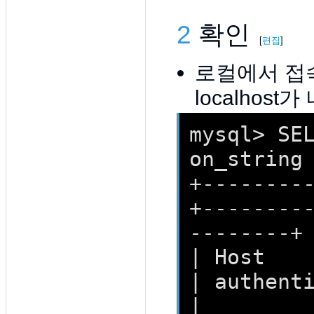
2
확인
[
편집
]
로컬에서 접
localhost
mysql> SE
on_string
+--------
+--------
--------+
| Host         
| authentication_s
|