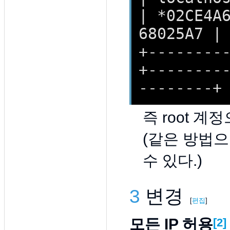
| *02CE4A
68025A7 |
+--------
+--------
--------+
즉 root 
(같은 방법으
수 있다.)
3
변경
[
편집
]
모든 IP 허용
[2]