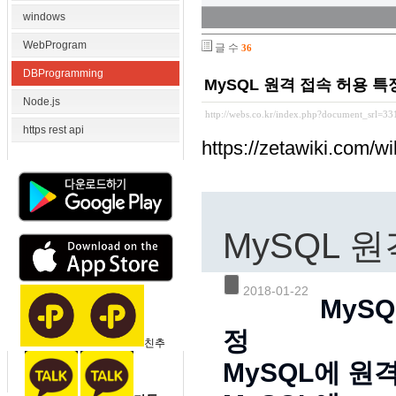
windows
WebProgram
글 수
36
DBProgramming
MySQL 원격 접속 허용 
Node.js
http://webs.co.kr/index.php?document_srl=3
https rest api
https://zetawiki
MySQL 
2018-01-22
MySQ
정
친추
MySQL에 원