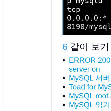
tcp        0 
0.0.0.0:*  
8190/mysq
6
같이 보기
ERROR 2003 
server on
MySQL 서버 
Toad for M
MySQL ro
MySQL 읽