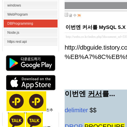
windows
WebProgram
글 수
36
DBProgramming
이번엔 커서를 MySQL 5.X
Node.js
http://webs.co.kr/index.php?document_srl=3
https rest api
http://dbguide.tist
%EB%A7%8C%EB%
이번엔
커서
를...
delimiter
$$
친추
DROP
PROCEDURE