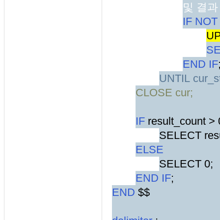
및 결과
IF NO
U
S
END IF
UNTIL
cur_s
CLOSE
cur;
IF
result_count >
SELECT resu
ELSE
SELECT 0;
END IF
;
END
$$