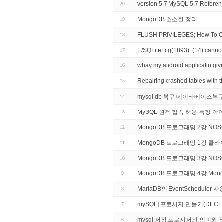
version 5.7 MySQL 5.7 Reference
20
MongoDB 소소한 정리
19
FLUSH PRIVILEGES; How To Cr
18
E/SQLiteLog(1893): (14) cannot
17
whay my android applicatin give
16
Repairing crashed tables wi
15
mysql db 복구 데이타베이스복
14
MySQL 원격 접속 허용 특정 
13
MongoDB 프로그래밍 2강 NO
12
MongoDB 프로그래밍 1강 
11
MongoDB 프로그래밍 3강 N
10
MongoDB 프로그래밍 4강 M
9
MariaDB의 EventSchedule
8
mySQL] 프로시저 만들기(DECLARE,
7
mysql 저장 프로시저의 의미와 
6