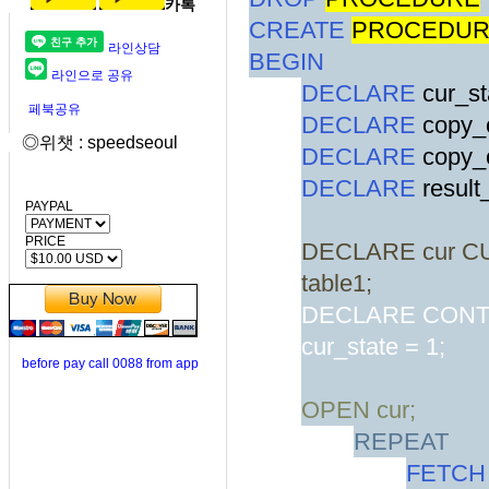
카톡
CREATE
PROCEDU
라인상담
BEGIN
라인으로 공유
DECLARE
cur_s
페북공유
DECLARE
copy_
◎위챗 : speedseoul
DECLARE
copy_
DECLARE
result
PAYPAL
PRICE
DECLARE
cur C
table1;
DECLARE CONT
cur_state = 1;
before pay call 0088 from app
OPEN
cur;
REPEAT
FETCH