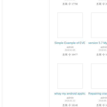
조회 수
조회 수
17798
2
Simple Example of EVENT Scheduler I
version 5.7 My
admin
admi
2018.02.09
2018.03
조회 수
조회 수
18477
1
whay my android applicatin give this err
Repairing cr
admin
admi
2018.05.15
2018.09
조회 수
조회 수
18148
1