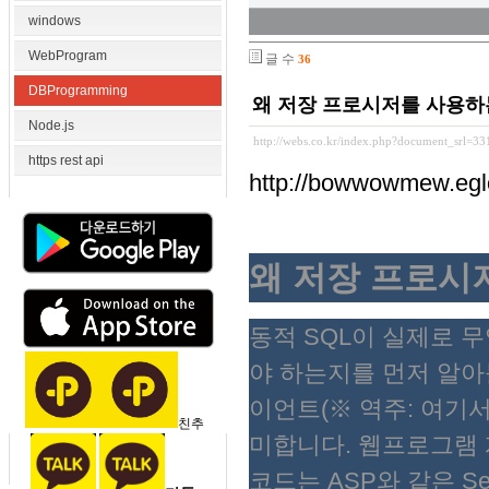
windows
WebProgram
글 수
36
DBProgramming
왜 저장 프로시저를 사용하
Node.js
http://webs.co.kr/index.php?document_srl=3
https rest api
http://bowwowmew.eg
왜 저장 프로시
동적 SQL이 실제로 
야 하는지를 먼저 알아
이언트(※ 역주: 여기
친추
미합니다. 웹프로그램 
코드는 ASP와 같은 Serv