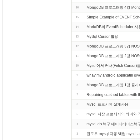
MongoDB 프로그래밍 4강 M
16
Simple Example of EVENT Sch
15
MariaDB의 EventSchedule
14
MySql Cursor 활용
13
MongoDB 프로그래밍 3강 N
12
MongoDB 프로그래밍 2강 NO
11
Mysql에서 커서(Fetch Curs
10
whay my android applicatin give
9
MongoDB 프로그래밍 1강 
8
Repairing crashed tables wi
7
Mysql 프로시져 실제사용
6
mysql 저장 프로시저의 의미와 
5
mysql db 복구 데이타베이스복
4
윈도우 mysql 자동 백업 mysql 
3