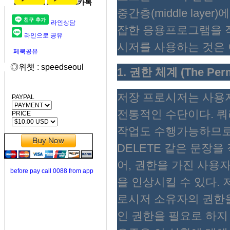
카톡
중간층(middle lay
라인상담
잡한 응용프로그램을 작
라인으로 공유
시저를 사용하는 것은 
페북공유
◎위챗 : speedseoul
1. 권한 체계 (The Perm
저장 프로시저는 사용
PAYPAL
전통적인 수단이다. 쿼
PRICE
작업도 수행가능하므로, 사
DELETE 같은 문장을
어, 권한을 가진 사용
before pay call 0088 from app
을 인상시킬 수 있다.
로시저 소유자의 권한
인 권한을 필요로 하지