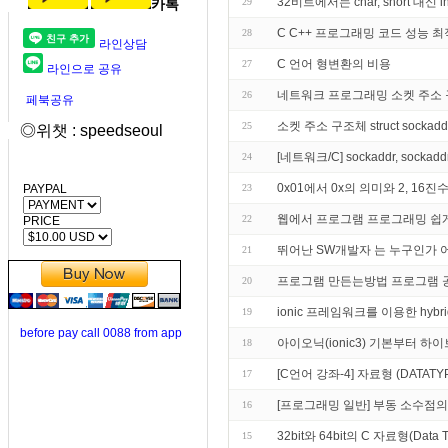
32비트에서는 char, short 대
카톡
29
C C++ 프로그래밍 코드 성능 최
28
라인상담
C 언어 형변환의 비용
27
라인으로 공유
네트워크 프로그래밍 소켓 주소
26
페북공유
소켓 주소 구조체 struct sockaddr st
25
◎위챗 : speedseoul
[네트워크/C] sockaddr, sockad
24
0x01에서 0x의 의미와 2, 16
PAYPAL
23
웹에서 프로그램 프로그래밍 쉽
22
PRICE
뛰어난 SW개발자 는 누구인가
21
프로그램 만든는방법 프로그램 
20
ionic 프레임워크를 이용한 hybrid
19
before pay call 0088 from app
아이오닉(ionic3) 기본부터 하
18
[C언어 강좌-4] 자료형 (DATATY
17
[프로그래밍 일반] 부동 소수점의
16
32bit와 64bit의 C 자료형(Data
15