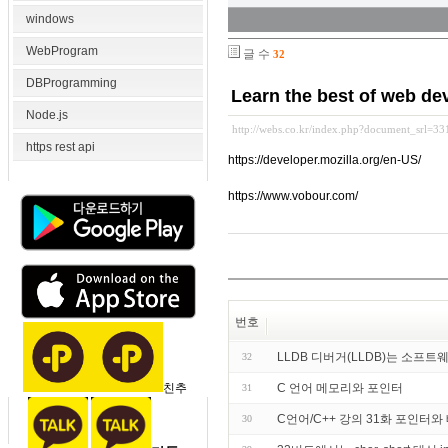
windows
WebProgram
글 수
32
DBProgramming
Learn the best of web d
Node.js
http://webs.co.kr/index.php?document_srl=3
https rest api
https://developer.mozilla.org/en-US/
https://www.vobour.com/
번호
LLDB 디버거(LLDB)는 소프
32
친추
C 언어 메모리와 포인터
31
C언어/C++ 강의 31화 포인터와 
30