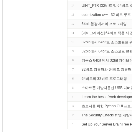
UINT_PTR (32비트 및 64비
14
optimization c++ - 32
13
64bit 환경에서의 프로그래밍
12
[마이그레이션] 64비트 적용 시
11
32bit 에서 64bit로 소스호환
10
32bit 에서 64bit로 소스코드 변
9
리눅스 64bit 에서 32bit 라
8
32비트 컴퓨터와 64비트 컴퓨
7
64비트와 32비트 프로그래밍
6
스마트폰 개발자옵션 USB 디버
5
Learn the best of web develop
초보자를 위한 Python GUI 프로
3
The Security Checklist 앱 개발
2
Set Up Your Server BrainTree 
1