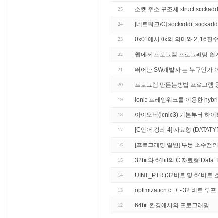
소켓 주소 구조체 struct sockaddr st
25
[네트워크/C] sockaddr, sockad
24
0x01에서 0x의 의미와 2, 16
23
웹에서 프로그램 프로그래밍 쉽
22
뛰어난 SW개발자 는 누구인가
21
프로그램 만든는방법 프로그램 
20
ionic 프레임워크를 이용한 hybrid
19
아이오닉(ionic3) 기본부터 하
18
[C언어 강좌-4] 자료형 (DATATY
17
[프로그래밍 일반] 부동 소수점의
16
32bit와 64bit의 C 자료형(Data
15
UINT_PTR (32비트 및 64비
14
optimization c++ - 32
13
64bit 환경에서의 프로그래밍
12