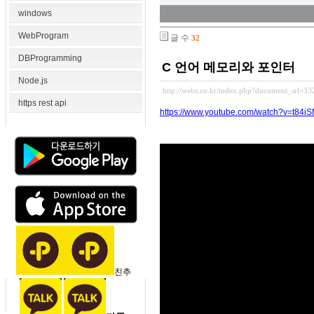
windows
WebProgram
글 수
32
DBProgramming
C 언어 메모리와 포인터
Node.js
http://webs.co.kr/index.php?document_srl=3
https rest api
https://www.youtube.com/watch?v=t84i
친추