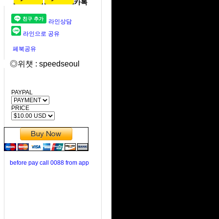
카톡
라인상담
라인으로 공유
페북공유
◎위챗 : speedseoul
PAYPAL
PRICE
before pay call 0088 from app