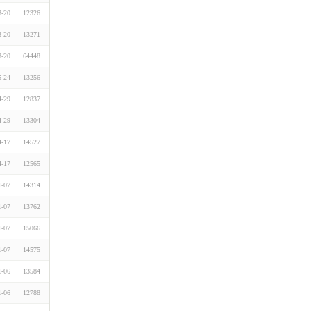
8-20
12326
8-20
13271
8-20
64448
5-24
13256
4-29
12837
4-29
13304
4-17
14527
4-17
12565
1-07
14314
1-07
13762
1-07
15066
1-07
14575
1-06
13584
1-06
12788