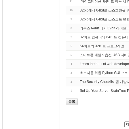
[마이그레이션] 64비트 적용 시
11
32bit 에서 64bit로 소스호환
10
32bit 에서 64bit로 소스코드 변
9
리눅스 64bit 에서 32bit 라
8
32비트 컴퓨터와 64비트 컴퓨
7
64비트와 32비트 프로그래밍
6
스마트폰 개발자옵션 USB 디버
5
Learn the best of web develop
4
초보자를 위한 Python GUI 프로
3
The Security Checklist 앱 개발
2
Set Up Your Server BrainTree 
1
목록