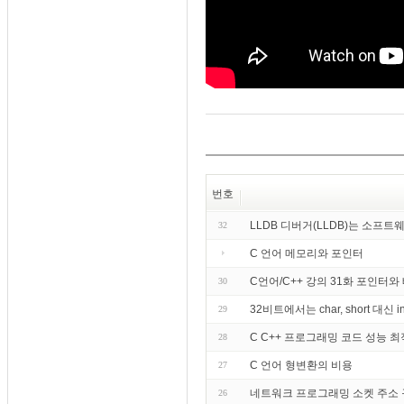
번호
LLDB 디버거(LLDB)는 소프
32
C 언어 메모리와 포인터
C언어/C++ 강의 31화 포인터와 
30
32비트에서는 char, short 대
29
C C++ 프로그래밍 코드 성능 최
28
C 언어 형변환의 비용
27
네트워크 프로그래밍 소켓 주소
26