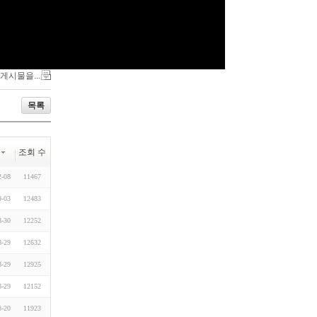
 게시물을...
목록
조회 수
2-08
11467
9-03
12483
8-30
12252
8-29
12632
8-29
12925
8-29
12152
8-20
11923