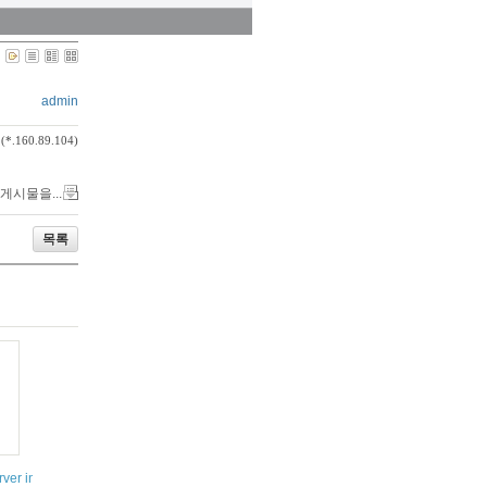
admin
(*.160.89.104)
 게시물을...
목록
with Windows 7 or 8
er installation Step by Step