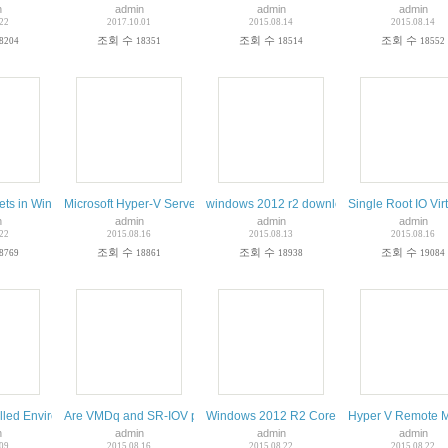
n
admin
admin
admin
.22
2017.10.01
2015.08.14
2015.08.14
조회 수
조회 수
조회 수
8204
18351
18514
18552
ment
ets in Windows PowerShell
Microsoft Hyper-V Server 2012 R2 and Hyper-V Server 2012
windows 2012 r2 download
Single Root IO Vir
n
admin
admin
admin
.22
2015.08.16
2015.08.13
2015.08.16
조회 수
조회 수
조회 수
8769
18861
18938
19084
INDOWS 7 remote
talled Environment (BartPE) bootable live windows CD/DVD
Are VMDq and SR-IOV performing the same function?
Windows 2012 R2 Core – Firewall Rules “
Hyper V Remote 
n
admin
admin
admin
.09
2015.08.16
2015.08.22
2015.08.22