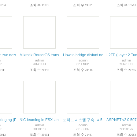
조회 수
조회 수
조회 수
9264
19276
19371
19581
nnel Protocol (PPTP)
 two networks over the Internet into one
Mikrotik RouterOS transparent bridge using PPtP and EoIP
How to bridge distant networks using Route
L2TP (Layer 2 Tunn
n
admin
admin
admin
.01
2014.10.01
2014.10.01
2014.10.01
조회 수
조회 수
조회 수
0411
20442
20448
20716
idging (PPP tunnel bridging)
NIC teaming in ESXi and ESX (1004088)
노하드 시스템 구축 - # 5 초보도 쉽게 서버 
ASP.NET v2.0.50727
n
admin
admin
admin
.01
2014.09.19
2019.04.07
2014.03.26
조회 수
조회 수
조회 수
0913
20951
21491
22682