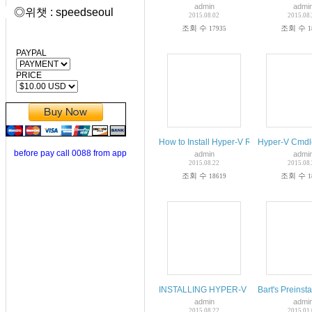
admin
admi
◎위챗 : speedseoul
2015.08.02
2015.08
조회 수
조회 수
17935
1
PAYPAL
PRICE
How to Install Hyper-V Remote Manage
Hyper-V Cmdl
before pay call 0088 from app
admin
admi
2015.08.22
2015.08
조회 수
조회 수
18619
1
INSTALLING HYPER-V MANAGER ON W
Bart's Preins
admin
admi
2015.08.22
2015.01