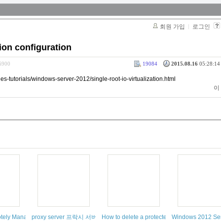
회원 가입
로그인
tion configuration
66900
19084
2015.08.16
05:28:14 
s-tutorials/windows-server-2012/single-root-io-virtualization.html
이
 SR-IOV 실제 적용 트러블 슈팅 사례 설정 기본
otely Manage Hyper-V Server 2012 Core
proxy server 프락시 서버 구축 설정 원리
How to delete a protected EFI disk partition 
Windows 2012 Serv