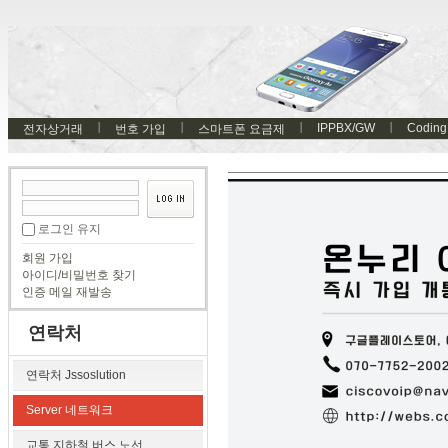
IPPBX/GW
Coding
전자상거래
번호 가입
스마트폰 요금제
로그인 유지
회원 가입
아이디/비밀번호 찾기
인증 메일 재발송
연락처
연락처 Jssoslution
Server 네트워크
교통 지하철 버스 노선