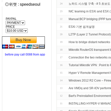
노하드 시스템 구축 - # 5 초보
◎위챗 : speedseoul
24
NIC teaming in ESXi and ESX 
23
PAYPAL
Manual:BCP bridging (PPP tunn
22
PRICE
ESXi 기본 쉽게설명
21
L2TP (Layer 2 Tunnel Protocol) 
20
How to bridge distant network
19
Mikrotik RouterOS transparent 
18
before pay call 0088 from app
Connection the two networks ove
17
Tutorial Mikrotik VPN : Point t
16
Hyper V Remote Management 
15
Windows 2012 R2 Core – Firew
14
Are VMDq and SR-IOV performi
13
Bart's Preinstalled Environmen
12
INSTALLING HYPER-V MANAG
11