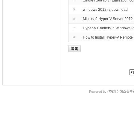
Single Root IO Virtualization co
10
windows 2012 r2 download
9
Microsoft Hyper-V Server 2012
8
Hyper-V Cmdlets in Windows P
7
How to Install Hyper-V Remot
6
목록
Powered by
(주)제이에스솔루션