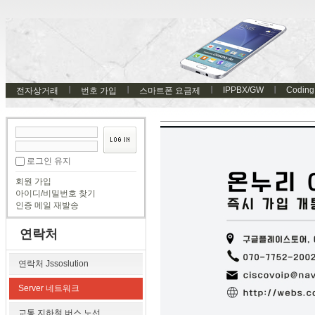
IPPBX/GW
Coding
전자상거래
번호 가입
스마트폰 요금제
로그인 유지
회원 가입
아이디/비밀번호 찾기
인증 메일 재발송
연락처
연락처 Jssoslution
Server 네트워크
교통 지하철 버스 노선