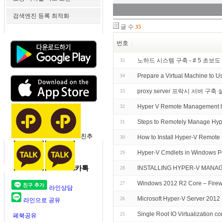
검색엔진 등록 최적화
글 수
35
번호
노하드 시스템 구축 - # 5 초보
35
Prepare a Virtual Machine to U
34
proxy server 프락시 서버 구축
33
Hyper V Remote Management 
32
Steps to Remotely Manage Hyp
31
친추
How to Install Hyper-V Remot
30
Hyper-V Cmdlets in Windows P
29
카톡
INSTALLING HYPER-V MANAG
28
Windows 2012 R2 Core – Firew
27
라인상담
Microsoft Hyper-V Server 2012
26
라인으로 공유
Single Root IO Virtualization co
25
페북공유