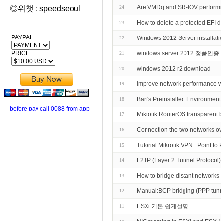
Are VMDq and SR-IOV performi
◎위챗 : speedseoul
24
How to delete a protected EFI d
23
PAYPAL
Windows 2012 Server installati
22
PRICE
windows server 2012 정품인
21
windows 2012 r2 download
20
improve network perform
19
Bart's Preinstalled Environmen
18
before pay call 0088 from app
Mikrotik RouterOS transparent 
17
Connection the two networks ove
16
Tutorial Mikrotik VPN : Point t
15
L2TP (Layer 2 Tunnel Protocol) 
14
How to bridge distant network
13
Manual:BCP bridging (PPP tunn
12
ESXi 기본 쉽게설명
11