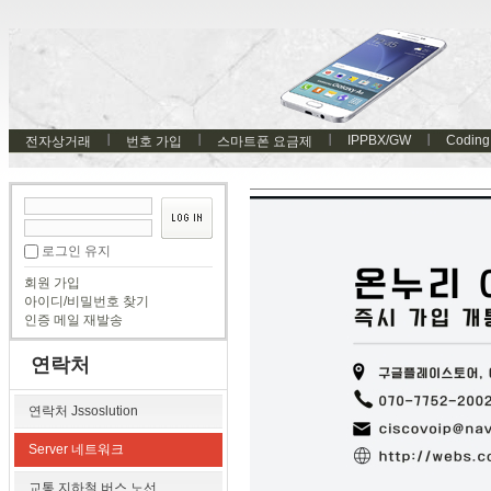
IPPBX/GW
Coding
전자상거래
번호 가입
스마트폰 요금제
로그인 유지
회원 가입
아이디/비밀번호 찾기
인증 메일 재발송
연락처
연락처 Jssoslution
Server 네트워크
교통 지하철 버스 노선