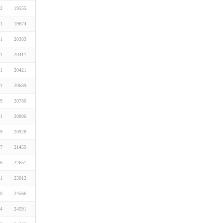
22
19555
01
19674
01
20383
01
20411
01
20421
01
20689
19
20780
01
20896
19
20928
07
21459
26
22651
01
23012
20
24566
14
24591