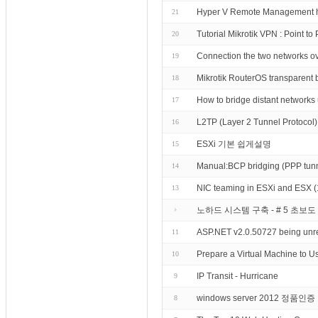
Hyper V Remote Management 
21
Tutorial Mikrotik VPN : Point t
20
Connection the two networks ove
19
Mikrotik RouterOS transparent 
18
How to bridge distant network
17
L2TP (Layer 2 Tunnel Protocol) 
16
ESXi 기본 쉽게설명
15
Manual:BCP bridging (PPP tunn
14
NIC teaming in ESXi and ESX 
13
노하드 시스템 구축 - # 5 초보
ASP.NET v2.0.50727 being unregi
11
Prepare a Virtual Machine to U
10
IP Transit - Hurricane
9
windows server 2012 정품인
8