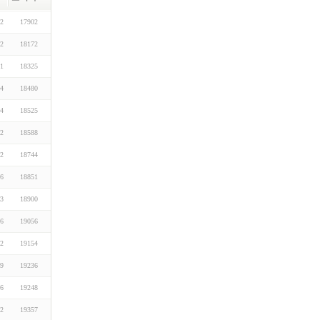
02
17902
22
18172
01
18325
14
18480
14
18525
22
18588
22
18744
16
18851
13
18900
16
19056
22
19154
09
19236
16
19248
22
19357