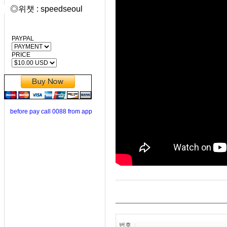
◎위챗 : speedseoul
PAYPAL
PRICE
before pay call 0088 from app
번호