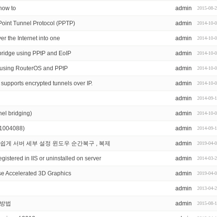
how to
admin
2015-08-
o Point Tunnel Protocol (PPTP)
admin
2014-10-
r the Internet into one
admin
2014-10-
bridge using PPtP and EoIP
admin
2014-10-
s using RouterOS and PPtP
admin
2014-10-
supports encrypted tunnels over IP.
admin
2014-10-
admin
2014-09-
el bridging)
admin
2014-10-
(1004088)
admin
2014-09-
도 쉽게 서버 세부 설정 윈도우 순간복구 , 복제
admin
2019-04-
stered in IIS or uninstalled on server
admin
2014-03-
se Accelerated 3D Graphics
admin
2019-04-
admin
2013-04-
증 방법
admin
2015-08-