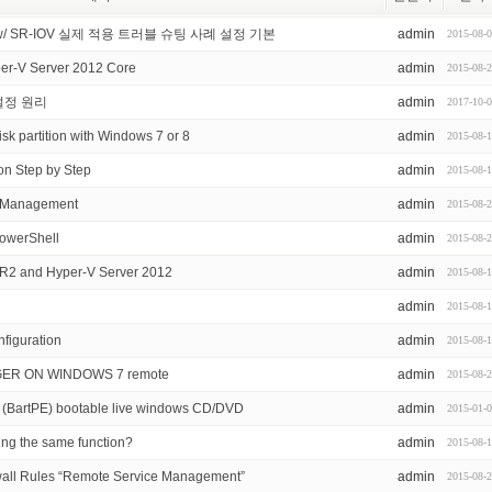
ance w/ SR-IOV 실제 적용 트러블 슈팅 사례 설정 기본
admin
2015-08-
er-V Server 2012 Core
admin
2015-08-
 설정 원리
admin
2017-10-
isk partition with Windows 7 or 8
admin
2015-08-
on Step by Step
admin
2015-08-
e Management
admin
2015-08-
owerShell
admin
2015-08-
 R2 and Hyper-V Server 2012
admin
2015-08-
admin
2015-08-
nfiguration
admin
2015-08-
ER ON WINDOWS 7 remote
admin
2015-08-
t (BartPE) bootable live windows CD/DVD
admin
2015-01-
ng the same function?
admin
2015-08-
all Rules “Remote Service Management”
admin
2015-08-