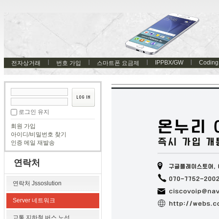
IPPBX/GW
Coding
전자상거래
번호 가입
스마트폰 요금제
로그인 유지
회원 가입
아이디/비밀번호 찾기
인증 메일 재발송
연락처
연락처 Jssoslution
Server 네트워크
교통 지하철 버스 노선