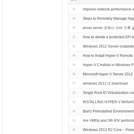
improve network perform
35
Steps to Remotely Manage Hyp
34
proxy server 프락시 서버 구축
33
How to delete a protected EFI d
32
Windows 2012 Server installati
31
How to Install Hyper-V Remot
30
Hyper-V Cmdlets in Windows P
29
Microsoft Hyper-V Server 2012
28
windows 2012 r2 download
27
Single Root IO Virtualization co
26
INSTALLING HYPER-V MANAG
25
Bart's Preinstalled Environmen
24
Are VMDq and SR-IOV performi
23
Windows 2012 R2 Core – Firew
22