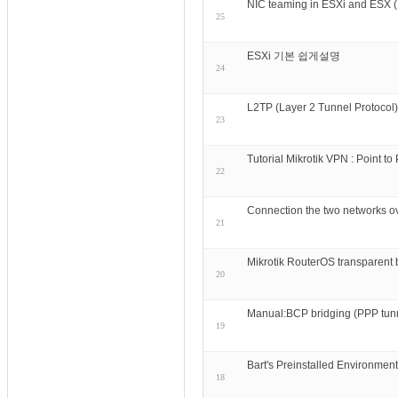
NIC teaming in ESXi and ESX 
25
ESXi 기본 쉽게설명
24
L2TP (Layer 2 Tunnel Protocol)
23
Tutorial Mikrotik VPN : Point t
22
Connection the two networks ove
21
Mikrotik RouterOS transparent
20
Manual:BCP bridging (PPP tunn
19
Bart's Preinstalled Environme
18