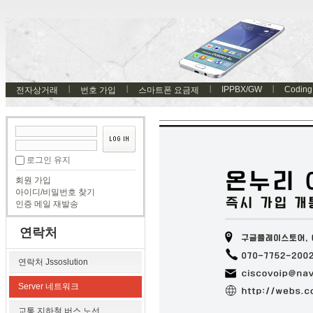
IPPBX/GW
Coding
전자상거래
번호 가입
스마트폰 요금제
로그인 유지
회원 가입
아이디/비밀번호 찾기
인증 메일 재발송
연락처
연락처 Jssoslution
Server 네트워크
교통 지하철 버스 노선