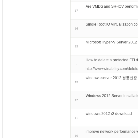
Are VMDq and SR-IOV performi
17
Single Root IO Virtualization co
16
Microsoft Hyper-V Server 2012
15
How to delete a protected EFI d
http://www.winability.com/delete
windows server 2012 정품인
13
Windows 2012 Server installati
12
windows 2012 r2 download
11
improve network perform
10