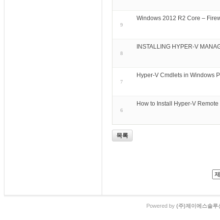
Windows 2012 R2 Core – Firew
9
INSTALLING HYPER-V MANAG
8
Hyper-V Cmdlets in Windows 
7
How to Install Hyper-V Remot
6
목록
Powered by
(주)제이에스솔루션