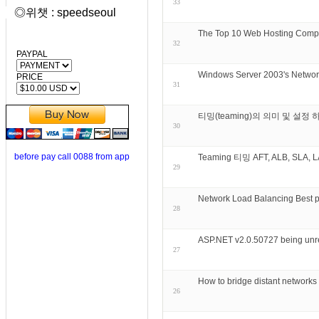
33
◎위챗 : speedseoul
The Top 10 Web Hosting Comp
32
PAYPAL
Windows Server 2003's Netwo
PRICE
31
티밍(teaming)의 의미 및 설정 
30
before pay call 0088 from app
Teaming 티밍 AFT, ALB, SLA, L
29
Network Load Balancing Best p
28
ASP.NET v2.0.50727 being unreg
27
How to bridge distant network
26