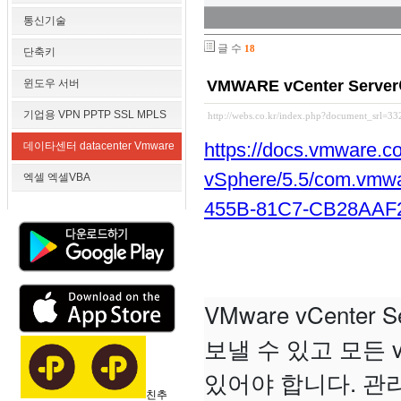
통신기술
글 수
18
단축키
윈도우 서버
VMWARE vCenter Ser
기업용 VPN PPTP SSL MPLS
http://webs.co.kr/index.php?document_srl=3
https://docs.vmware.
데이타센터 datacenter Vmware
vSphere/5.5/com.vmw
엑셀 엑셀VBA
455B-81C7-CB28AAF2
VMware vCent
보낼 수 있고 모든
있어야 합니다. 관
친추