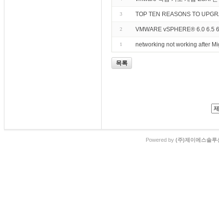
TOP TEN REASONS TO UPG
3
VMWARE vSPHERE® 6.0 6.5 
2
networking not working after 
1
목록
Powered by
(주)제이에스솔루션