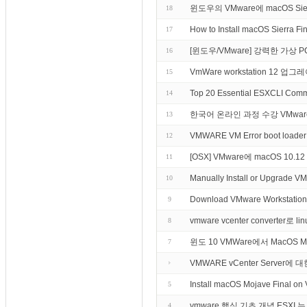
윈도우의 VMware에 macOS Si
18
How to Install macOS Sierra F
17
[윈도우/VMware] 강력한 가상 PC - 
16
VmWare workstation 12 
15
Top 20 Essential ESXCLI C
14
한국어 온라인 과정 수강 VMware vSphe
13
VMWARE VM Error boot loader in
12
[OSX] VMware에 macOS 10.12
11
Manually Install or Upgrade VM
10
Download VMware Workstation
9
vmware vcenter converter로 
8
윈도 10 VMWare에서 MacOS 
7
VMWARE vCenter Server에
Install macOS Mojave Final o
5
vmware 핵심 기초 개념 ESXI 
4