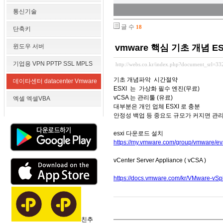
통신기술
글 수
18
단축키
윈도우 서버
vmware 핵심 기초 개념 E
기업용 VPN PPTP SSL MPLS
http://webs.co.kr/index.php?document_srl=3
기초 개념파악 시간절약
데이타센터 datacenter Vmware
ESXI 는 가상화 필수 엔진(무료)
vCSA 는 관리툴 (유료)
엑셀 엑셀VBA
대부분은 개인 업체 ESXI 로 충분
안정성 백업 등 중요도 규모가 커지면 관
esxi 다운로드 설치
https://my.vmware.com/group/vmware/ev
vCenter Server Appliance ( vCSA )
https://docs.vmware.com/kr/VMware-vSph
친추