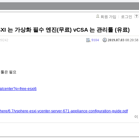
회원 가입
로그인
SXI 는 가상화 필수 엔진(무료) vCSA 는 관리툴 (유료)
320242
9104
2019.07.03
08:20:58 
리툴은 필요
alcenter?p=free-esxi6
ere/6.7/vsphere-esxi-vcenter-server-671-appliance-configuration-guide.pdf
이