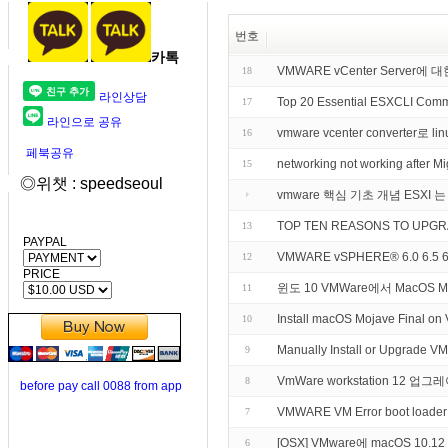
번호
카톡
VMWARE vCenter Server에
18
라인상담
Top 20 Essential ESXCLI C
17
라인으로 공유
vmware vcenter converter로 
16
페북공유
networking not working after 
15
◎위챗 : speedseoul
vmware 핵심 기초 개념 ESXI 
TOP TEN REASONS TO UPG
13
PAYPAL
VMWARE vSPHERE® 6.0 6.5 
12
PRICE
윈도 10 VMWare에서 MacOS 
11
Install macOS Mojave Final o
10
Manually Install or Upgrade VM
9
VmWare workstation 12 
8
before pay call 0088 from app
VMWARE VM Error boot loader in
7
[OSX] VMware에 macOS 10.12
6