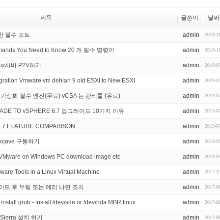
제목
글쓴이
날짜
 대한 필수 포트
admin
2019-1
ommands You Need to Know 20 개 필수 명령어
admin
2019-1
linux서버 P2V하기
admin
2019-0
Migration Vmware vm debian 9 old ESXI to New ESXI
admin
2019-0
는 가상화 필수 엔진(무료) vCSA 는 관리툴 (유료)
admin
2019-0
RADE TO vSPHERE 6.7 업그레이드 10가지 이유
admin
2019-0
6.7 FEATURE COMPARISON
admin
2019-0
Mojave 구동하기
admin
2019-0
n VMware on Windows PC download image etc
admin
2019-0
ware Tools in a Linux Virtual Machine
admin
2017-1
업그레이드 후 부팅 또는 에러 나면 조치
admin
2017-0
stall grub - install /dev/sda or /dev/hda MBR linux
admin
2017-0
 Sierra 설치 하기
admin
2017-0