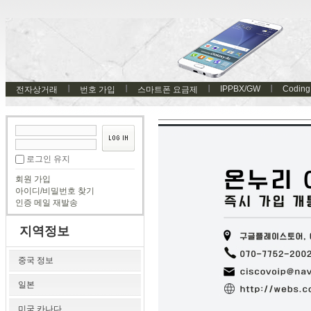
IPPBX/GW
Coding
전자상거래
번호 가입
스마트폰 요금제
로그인 유지
회원 가입
아이디/비밀번호 찾기
인증 메일 재발송
지역정보
중국 정보
일본
미국 카나다