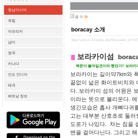
동남아시아
글 수
26
유럽
boracay 소개
아프리카
http://webs.co.kr/index.php?document_srl=44
남미
영국
보라카이섬
borac
카나다
백문이 불여일견이라 했던가!! 보라카
보라카이는 길이약7km와 폭
인도 인디아
끝없이 넓은 화이트비치와 
태국
다. 보라카이 섬의 어원은 
베트남 정보
이라는 뜻으로 불리운다. 
생긴모습은 흡사 개뼈다귀를
고는 대부분 산호초로 둘러
도로가 나있다. 차는 짐을
변을 걸어다닌다. 그리고 