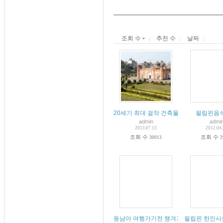
조회 수
추천 수
날짜
20세기 최대 걸작 건축물 방글라데시 bang
필립핀음
admin
admi
2013.07.13
2012.04
조회 수
조회 수
30013
2
동남아 여행가기전 챙겨가야 할것들
필립핀 한인사