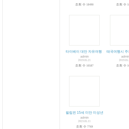
조회 수
조회 수
18490
1
타이베이 대만 자유여행 시 주의사항
태국여행시 주
admin
admi
2019.05.21
2019.05
조회 수
조회 수
10587
1
필립핀 15세 미만 미성년자 입국 시 유의
admin
2023.05.11
조회 수
7769