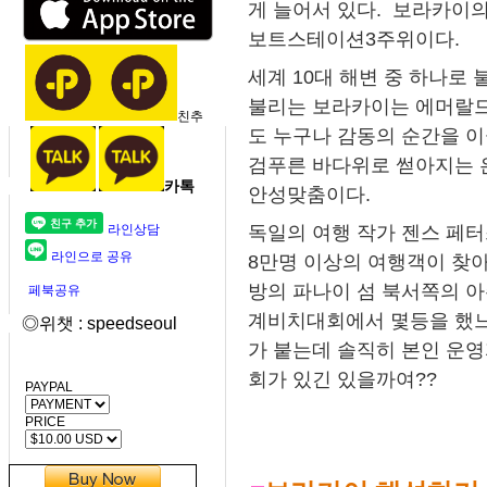
게 늘어서 있다. 보라카이
보트스테이션3주위이다.
세계 10대 해변 중 하나
불리는 보라카이는 에머랄드
친추
도 누구나 감동의 순간을 
검푸른 바다위로 썯아지는 
카톡
안성맞춤이다.
독일의 여행 작가 젠스 페
라인상담
라인으로 공유
8만명 이상의 여행객이 찾
방의 파나이 섬 북서쪽의 아
페북공유
계비치대회에서 몇등을 했느
◎위챗 : speedseoul
가 붙는데 솔직히 본인 운
회가 있긴 있을까여??
PAYPAL
PRICE