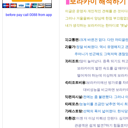
보라카이 해석하기
이글은 운영자 개인적인 견해를 쓴 것이다
before pay call 0088 from app
그러나 거울을봐서 양심에 한점 부끄럼없는
내가 생각하는 보라카이는 한마디로 '옛날이
1)교통편:
크게 바뀐건 없다. 다만 까띠끌란
2)물가:
정말 비싸졌다. 역시 유명해지고 
주머니가 빈곤해도 그럭저럭 괜찮았는
3)리조트:
많이 늘어났다. 증축 되기도 하
보라카이의 발전 속도를 갈 때마다 바로
떨어져야 하는데 이상하게 보라카이
4)리조트비용:
보라카이에선 방가로를 차라
대비성능을 비교하면 보라카이특급리
5)편의시설:
전에는 좀 불편했다. 그러나 이
6)레포츠:
눈높이를 조금만 낮추면 역시 최
7)레스토랑:
선택의 폭이 넓어졌다. 한식당
8)환경:
이젠 더 이상 미뤄선 안된다. 심각
관광객은 쉽게 발견?하기 힘들겠지만 몇