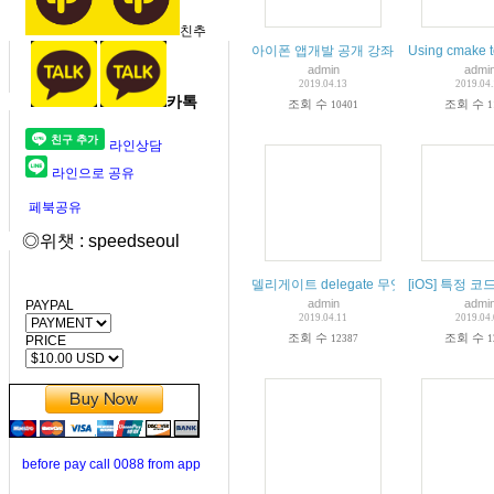
친추
아이폰 앱개발 공개 강좌 동영상 자세히 
Using cmake t
admin
admi
2019.04.13
2019.04
카톡
조회 수
조회 수
10401
1
라인상담
라인으로 공유
페북공유
◎위챗 : speedseoul
델리게이트 delegate 무엇인가 잘된설명
[iOS] 특정
admin
admi
PAYPAL
2019.04.11
2019.04
조회 수
조회 수
12387
1
PRICE
before pay call 0088 from app