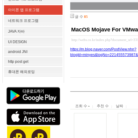
아이폰 앱 프로그램
글 수
85
네트워크 프로그램
MacOS Mojave For VMw
JAVA 자바
http://webs.co.kr/index.php?document_srl=3
UI DESIGN
https://m.blog.naver.com/PostView.nhn?
android JNI
blogId=minyes&logNo=221455573987
http post get
휴대폰 해외로밍
조회 수
추천 수
날짜