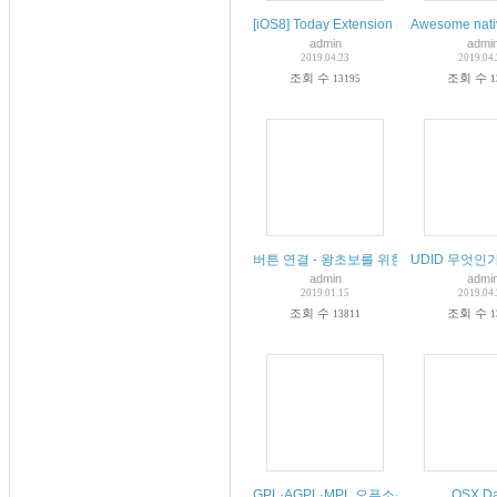
[iOS8] Today Extension (Widget)
Awesome nati
admin
admi
2019.04.23
2019.04
조회 수
조회 수
13195
1
버튼 연결 - 왕초보를 위한 스위프트 프로그래밍 강
UDID 무엇인
admin
admi
2019.01.15
2019.04
조회 수
조회 수
13811
1
GPL·AGPL·MPL 오픈소스SW 라이선스 
OSX Da