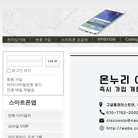
IPPBX/GW
Coding
전자상거래
번호 가입
스마트폰 요금제
로그인 유지
회원 가입
아이디/비밀번호 찾기
인증 메일 재발송
스마트폰앱
전화 다이얼러
모바일 VOIP
안드로이드 프로그램