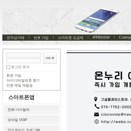
IPPBX/GW
Coding
전자상거래
번호 가입
스마트폰 요금제
로그인 유지
회원 가입
아이디/비밀번호 찾기
인증 메일 재발송
스마트폰앱
전화 다이얼러
모바일 VOIP
안드로이드 프로그램