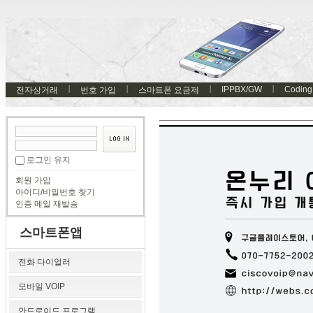
IPPBX/GW
Coding
전자상거래
번호 가입
스마트폰 요금제
로그인 유지
회원 가입
아이디/비밀번호 찾기
인증 메일 재발송
스마트폰앱
전화 다이얼러
모바일 VOIP
안드로이드 프로그램