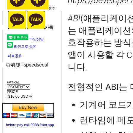
https://developer
친추
ABI
(애플리케이션
카톡
는 애플리케이션
라인상담
호작용하는 방식
라인으로 공유
앱이 사용할 각 C
페북공유
니다.
◎위챗 : speedseoul
PAYPAL
전형적인 ABI는
PRICE
기계어 코드가
런타임에 메모
before pay call 0088 from app