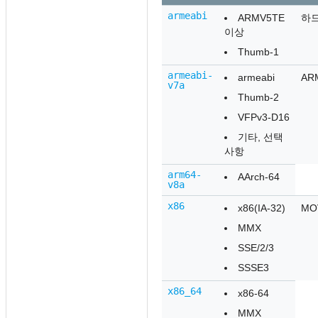
armeabi
ARMV5TE
하드
이상
Thumb-1
armeabi-
armeabi
AR
v7a
Thumb-2
VFPv3-D16
기타, 선택
사항
arm64-
AArch-64
v8a
x86
x86(IA-32)
MO
MMX
SSE/2/3
SSSE3
x86_64
x86-64
MMX